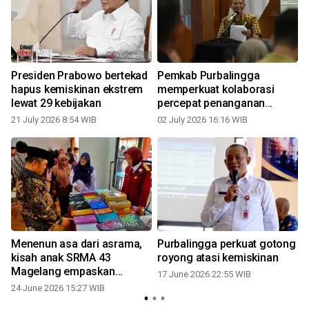
Presiden Prabowo bertekad
Pemkab Purbalingga
hapus kemiskinan ekstrem
memperkuat kolaborasi
lewat 29 kebijakan
percepat penanganan
kemiskinan
21 July 2026 8:54 WIB
02 July 2026 16:16 WIB
Menenun asa dari asrama,
Purbalingga perkuat gotong
kisah anak SRMA 43
royong atasi kemiskinan
Magelang empaskan
17 June 2026 22:55 WIB
kemiskinan
24 June 2026 15:27 WIB