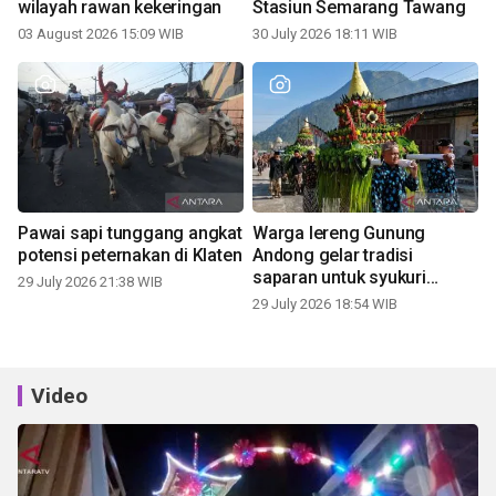
wilayah rawan kekeringan
Stasiun Semarang Tawang
03 August 2026 15:09 WIB
30 July 2026 18:11 WIB
Pawai sapi tunggang angkat
Warga lereng Gunung
potensi peternakan di Klaten
Andong gelar tradisi
saparan untuk syukuri
29 July 2026 21:38 WIB
panen
29 July 2026 18:54 WIB
Video