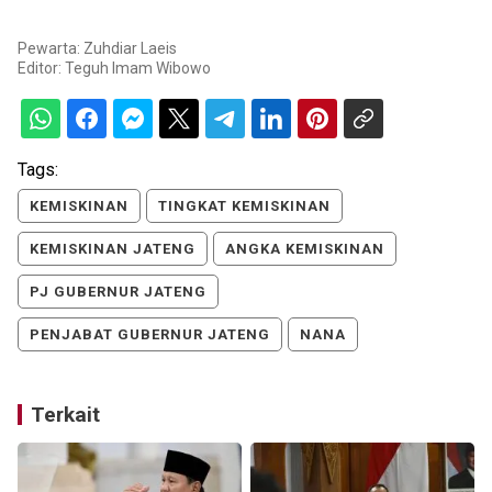
Pewarta: Zuhdiar Laeis
Editor:
Teguh Imam Wibowo
Tags:
KEMISKINAN
TINGKAT KEMISKINAN
KEMISKINAN JATENG
ANGKA KEMISKINAN
PJ GUBERNUR JATENG
PENJABAT GUBERNUR JATENG
NANA
Terkait