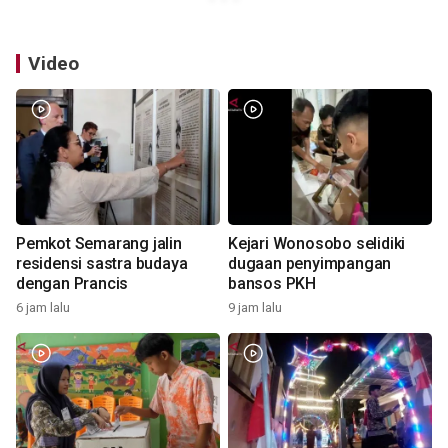
Video
Pemkot Semarang jalin
Kejari Wonosobo selidiki
residensi sastra budaya
dugaan penyimpangan
dengan Prancis
bansos PKH
6 jam lalu
9 jam lalu