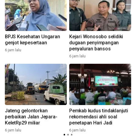
BPJS Kesehatan Ungaran
Kejari Wonosobo selidiki
genjot kepesertaan
dugaan penyimpangan
penyaluran bansos
6 jam lalu
6
6 jam lalu
Jateng gelontorkan
Pemkab kudus tindaklanjuti
perbaikan Jalan Jepara-
rekomendasi ahli soal
KeletRp29 miliar
penetapan Hari Jadi
6
6 jam lalu
6 jam lalu