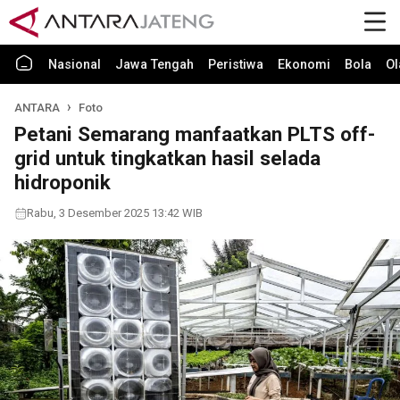
Nasional
Jawa Tengah
Peristiwa
Ekonomi
Bola
Ol
ANTARA
Foto
Petani Semarang manfaatkan PLTS off-
grid untuk tingkatkan hasil selada
hidroponik
Rabu, 3 Desember 2025 13:42 WIB