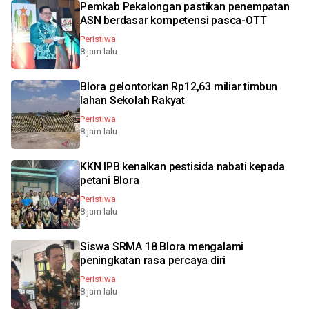
Pemkab Pekalongan pastikan penempatan
ASN berdasar kompetensi pasca-OTT
Peristiwa
8 jam lalu
Blora gelontorkan Rp12,63 miliar timbun
lahan Sekolah Rakyat
Peristiwa
8 jam lalu
KKN IPB kenalkan pestisida nabati kepada
petani Blora
Peristiwa
8 jam lalu
Siswa SRMA 18 Blora mengalami
peningkatan rasa percaya diri
Peristiwa
8 jam lalu