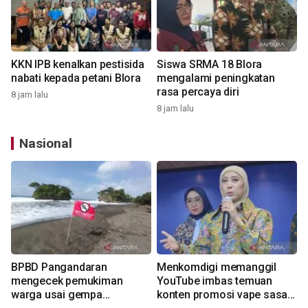
KKN IPB kenalkan pestisida
Siswa SRMA 18 Blora
nabati kepada petani Blora
mengalami peningkatan
rasa percaya diri
8 jam lalu
8 jam lalu
Nasional
BPBD Pangandaran
Menkomdigi memanggil
mengecek pemukiman
YouTube imbas temuan
warga usai gempa
konten promosi vape sasar