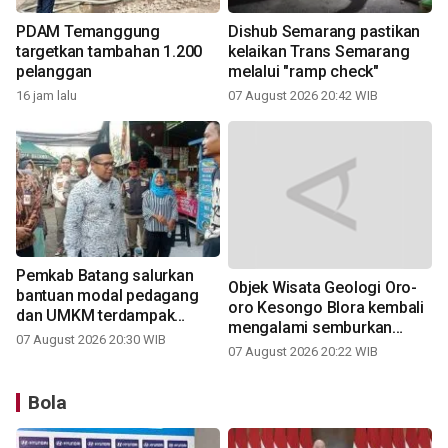
PDAM Temanggung
Dishub Semarang pastikan
targetkan tambahan 1.200
kelaikan Trans Semarang
pelanggan
melalui "ramp check"
16 jam lalu
07 August 2026 20:42 WIB
Pemkab Batang salurkan
Objek Wisata Geologi Oro-
bantuan modal pedagang
oro Kesongo Blora kembali
dan UMKM terdampak
mengalami semburkan
relokasi
07 August 2026 20:30 WIB
lumpur
07 August 2026 20:22 WIB
Bola