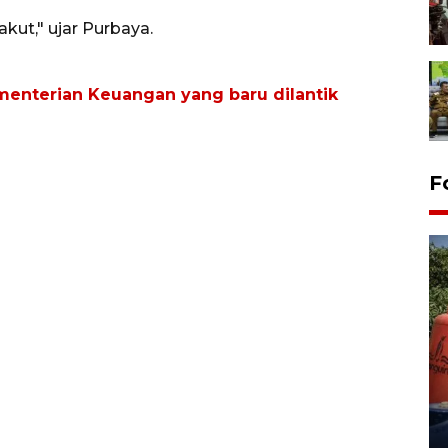
kut," ujar Purbaya.
ementerian Keuangan yang baru dilantik
F
Kemarau memuncak, air
Waduk Delingan Karanganyar
menyusut
27 July 2026 20:07 WIB