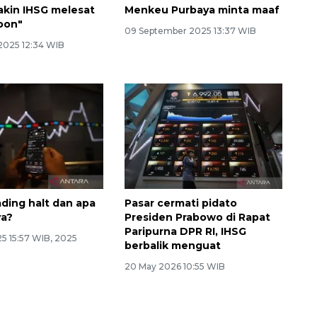
kin IHSG melesat
Menkeu Purbaya minta maaf
oon"
09 September 2025 13:37 WIB
2025 12:34 WIB
ading halt dan apa
Pasar cermati pidato
a?
Presiden Prabowo di Rapat
Paripurna DPR RI, IHSG
5 15:57 WIB, 2025
berbalik menguat
20 May 2026 10:55 WIB