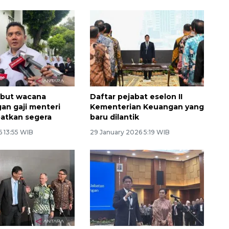
ebut wacana
Daftar pejabat eselon II
n gaji menteri
Kementerian Keuangan yang
patkan segera
baru dilantik
6 13:55 WIB
29 January 2026 5:19 WIB