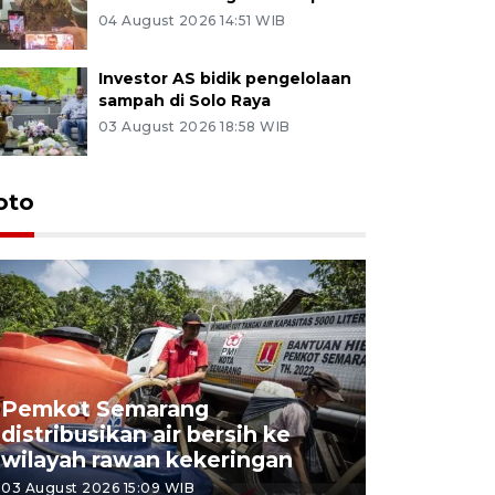
04 August 2026 14:51 WIB
Investor AS bidik pengelolaan
sampah di Solo Raya
03 August 2026 18:58 WIB
oto
Pemkot Semarang
Presiden 
distribusikan air bersih ke
cagar bu
wilayah rawan kekeringan
Semaran
03 August 2026 15:09 WIB
30 July 2026 1