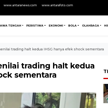
www.antaranews.com
www.antarafoto.com
JAWA TENGAH
PERISTIWA
EKONOMI
BOLA
OLAHRAGA
H
nilai trading halt kedua IHSG hanya efek shock sementara
ilai trading halt kedua
T
ock sementara