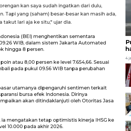
rengan kan saya sudah ingatkan dari dulu,
n. Tapi yang (saham) besar-besar kan masih ada,
 takut lari aja ke situ," ujar dia.
Indonesia (BEI) menghentikan sementara
P
09.26 WIB, dalam sistem Jakarta Automated
ha
ok hingga 8 persen.
4 j
 poin atau 8,00 persen ke level 7.654,66. Sesuai
mbali pada pukul 09.56 WIB tanpa perubahan
ar utamanya dipengaruhi sentimen terkait
paransi bursa efek Indonesia. Dirinya
paikan akan ditindaklanjuti oleh Otoritas Jasa
i, ia mengatakan tetap optimistis kinerja IHSG ke
l 10.000 pada akhir 2026.