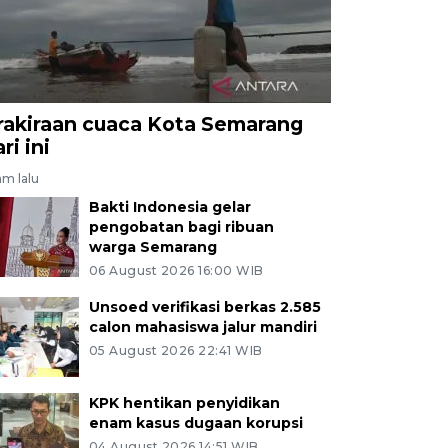
rakiraan cuaca Kota Semarang
ri ini
am lalu
Bakti Indonesia gelar
pengobatan bagi ribuan
warga Semarang
06 August 2026 16:00 WIB
Unsoed verifikasi berkas 2.585
calon mahasiswa jalur mandiri
05 August 2026 22:41 WIB
KPK hentikan penyidikan
enam kasus dugaan korupsi
04 August 2026 14:51 WIB