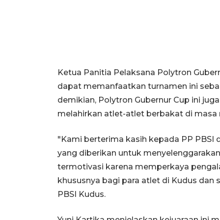
Ketua Panitia Pelaksana Polytron Gubern
dapat memanfaatkan turnamen ini sebag
demikian, Polytron Gubernur Cup ini jug
melahirkan atlet-atlet berbakat di mas
"Kami berterima kasih kepada PP PBSI 
yang diberikan untuk menyelenggarakan 
termotivasi karena memperkaya pengala
khususnya bagi para atlet di Kudus dan s
PBSI Kudus.
Yuni Kartika menjelaskan kejuaraan ini