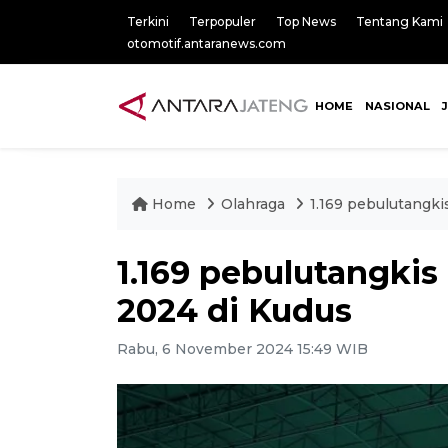
Terkini
Terpopuler
Top News
Tentang Kami
otomotif.antaranews.com
HOME
NASIONAL
Home
Olahraga
1.169 pebulutangki
1.169 pebulutangkis
2024 di Kudus
Rabu, 6 November 2024 15:49 WIB