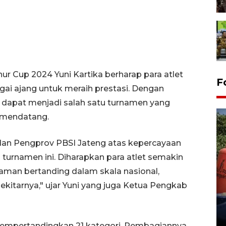
ur Cup 2024 Yuni Kartika berharap para atlet
F
ai ajang untuk meraih prestasi. Dengan
a dapat menjadi salah satu turnamen yang
a mendatang.
dan Pengprov PBSI Jateng atas kepercayaan
turnamen ini. Diharapkan para atlet semakin
man bertanding dalam skala nasional,
Kemarau memuncak, air
ekitarnya," ujar Yuni yang juga Ketua Pengkab
Waduk Delingan Karanganyar
menyusut
27 July 2026 20:07 WIB
 mempertandingkan 21 kategori. Pembagiannya