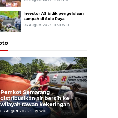
Investor AS bidik pengelolaan
sampah di Solo Raya
03 August 2026 18:58 WIB
oto
Pemkot Semarang
Presiden 
distribusikan air bersih ke
cagar bu
wilayah rawan kekeringan
Semaran
03 August 2026 15:09 WIB
30 July 2026 1