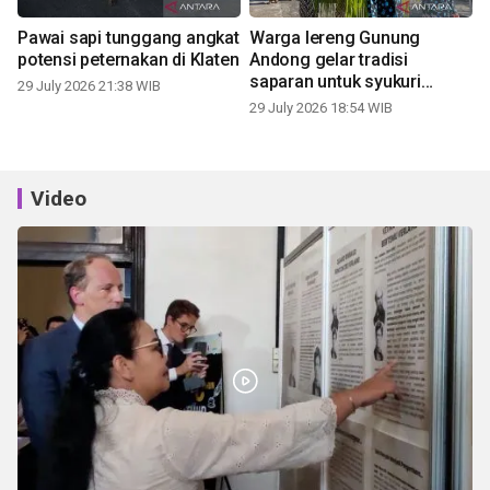
Pawai sapi tunggang angkat
Warga lereng Gunung
potensi peternakan di Klaten
Andong gelar tradisi
saparan untuk syukuri
29 July 2026 21:38 WIB
panen
29 July 2026 18:54 WIB
Video