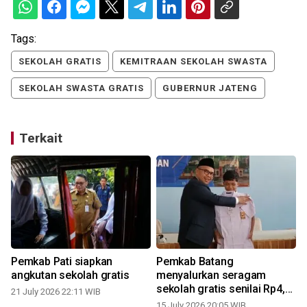
Tags:
SEKOLAH GRATIS
KEMITRAAN SEKOLAH SWASTA
SEKOLAH SWASTA GRATIS
GUBERNUR JATENG
Terkait
Pemkab Pati siapkan
Pemkab Batang
angkutan sekolah gratis
menyalurkan seragam
sekolah gratis senilai Rp4,5
21 July 2026 22:11 WIB
miliar
15 July 2026 20:05 WIB