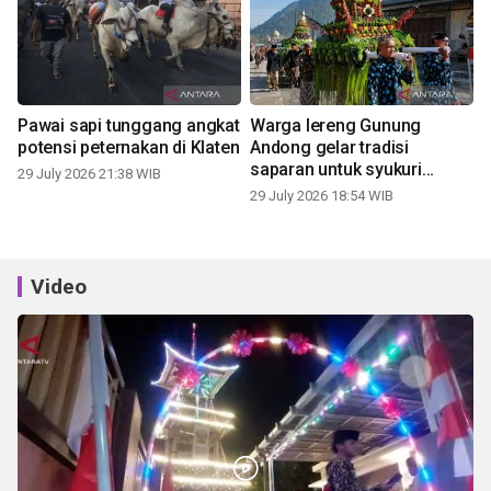
Pawai sapi tunggang angkat
Warga lereng Gunung
potensi peternakan di Klaten
Andong gelar tradisi
saparan untuk syukuri
29 July 2026 21:38 WIB
panen
29 July 2026 18:54 WIB
Video