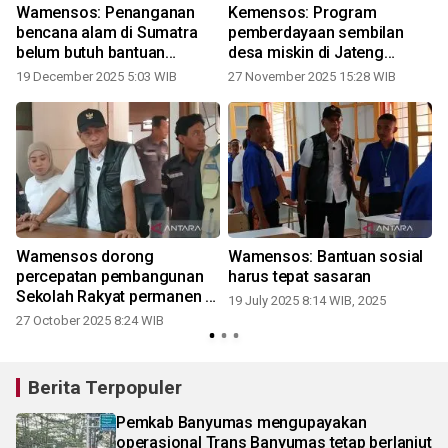
Wamensos: Penanganan
Kemensos: Program
W
bencana alam di Sumatra
pemberdayaan sembilan
belum butuh bantuan
desa miskin di Jateng
1
internasional
berjalan bagus
19 December 2025 5:03 WIB
27 November 2025 15:28 WIB
Wamensos dorong
Wamensos: Bantuan sosial
i
percepatan pembangunan
harus tepat sasaran
Sekolah Rakyat permanen di
19 July 2025 8:14 WIB, 2025
Magelang
27 October 2025 8:24 WIB
Berita Terpopuler
Pemkab Banyumas mengupayakan
operasional Trans Banyumas tetap berlanjut