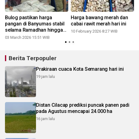
Bulog pastikan harga
Harga bawang merah dan
pangan di Banyumas stabil
cabai rawit merah hari ini
selama Ramadhan hingga
10 February 2026 8:27 WIB
Idul Fitri
03 March 2026 15:51 WIB
Berita Terpopuler
Prakiraan cuaca Kota Semarang hari ini
19 jam lalu
Distan Cilacap prediksi puncak panen padi
pada Agustus mencapai 24.000 ha
16 jam lalu