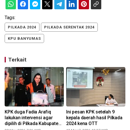
Tags:
PILKADA 2024
PILKADA SERENTAK 2024
KPU BANYUMAS
Terkait
KPK duga Fadia Arafiq
Ini pesan KPK setelah 9
lakukan intervensi agar
kepala daerah hasil Pilkada
dipilih di Pilkada Kabupaten
2024 kena OTT
Pekalongan 2024