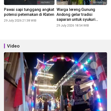
Pawai sapi tunggang angkat
Warga lereng Gunung
potensi peternakan di Klaten
Andong gelar tradisi
saparan untuk syukuri
29 July 2026 21:38 WIB
panen
29 July 2026 18:54 WIB
Video