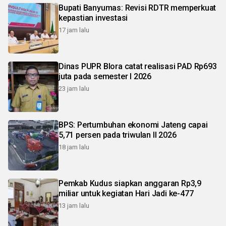
Bupati Banyumas: Revisi RDTR memperkuat
kepastian investasi
17 jam lalu
Dinas PUPR Blora catat realisasi PAD Rp693
juta pada semester I 2026
23 jam lalu
BPS: Pertumbuhan ekonomi Jateng capai
5,71 persen pada triwulan II 2026
18 jam lalu
Pemkab Kudus siapkan anggaran Rp3,9
miliar untuk kegiatan Hari Jadi ke-477
13 jam lalu