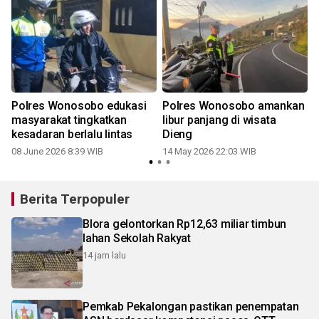
Polres Wonosobo edukasi
Polres Wonosobo amankan
masyarakat tingkatkan
libur panjang di wisata
kesadaran berlalu lintas
Dieng
08 June 2026 8:39 WIB
14 May 2026 22:03 WIB
2
Berita Terpopuler
Blora gelontorkan Rp12,63 miliar timbun
lahan Sekolah Rakyat
14 jam lalu
Pemkab Pekalongan pastikan penempatan