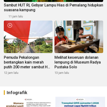
Sambut HUT RI, Gebyar Lampu Hias di Pemalang hidupkan
suasana kampung
11 jam lalu
Pemuda Pekalongan
Melihat keseruan dolanan
bentangkan kain merah
lempung di Museum Radya
putih 200 meter sambut HUT
Pustaka Solo
RI
12 jam lalu
13 jam lalu
Infografik