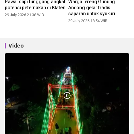
Pawai sapi tunggang angkat
Warga lereng Gunung
potensi peternakan di Klaten
Andong gelar tradisi
saparan untuk syukuri
29 July 2026 21:38 WIB
panen
29 July 2026 18:54 WIB
Video