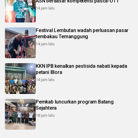
ASN berdasar kompetensi pasca-OTT
14 jam lalu
Festival Lembutan wadah perluasan pasar
tembakau Temanggung
14 jam lalu
KKN IPB kenalkan pestisida nabati kepada
petani Blora
14 jam lalu
Pemkab luncurkan program Batang
Sejahtera
18 jam lalu