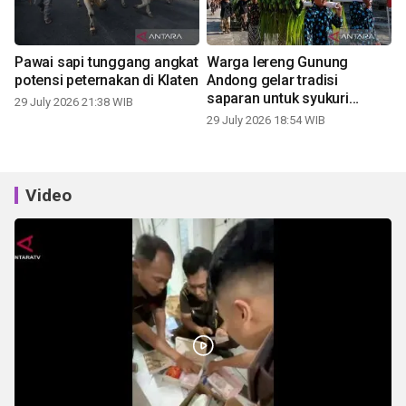
Pawai sapi tunggang angkat
Warga lereng Gunung
potensi peternakan di Klaten
Andong gelar tradisi
saparan untuk syukuri
29 July 2026 21:38 WIB
panen
29 July 2026 18:54 WIB
Video