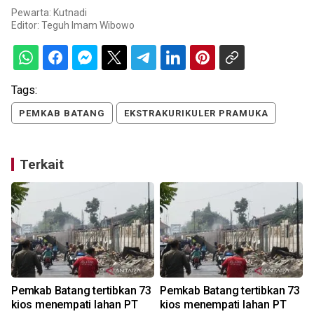
Pewarta: Kutnadi
Editor:
Teguh Imam Wibowo
Tags:
PEMKAB BATANG
EKSTRAKURIKULER PRAMUKA
Terkait
Pemkab Batang tertibkan 73
Pemkab Batang tertibkan 73
n
kios menempati lahan PT
kios menempati lahan PT