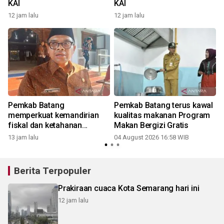
KAI
KAI
12 jam lalu
12 jam lalu
Pemkab Batang
Pemkab Batang terus kawal
memperkuat kemandirian
kualitas makanan Program
fiskal dan ketahanan
Makan Bergizi Gratis
r
pangan
13 jam lalu
04 August 2026 16:58 WIB
Berita Terpopuler
Prakiraan cuaca Kota Semarang hari ini
12 jam lalu