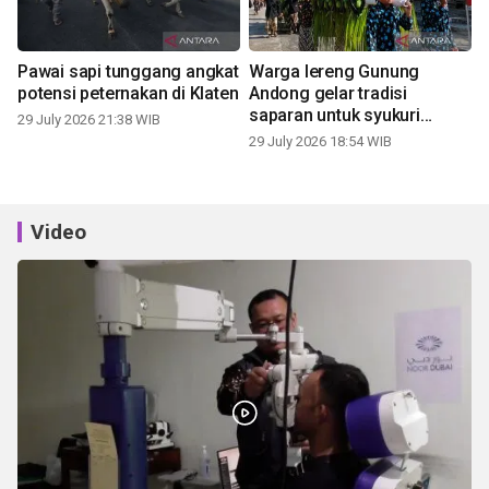
Pawai sapi tunggang angkat
Warga lereng Gunung
potensi peternakan di Klaten
Andong gelar tradisi
saparan untuk syukuri
29 July 2026 21:38 WIB
panen
29 July 2026 18:54 WIB
Video