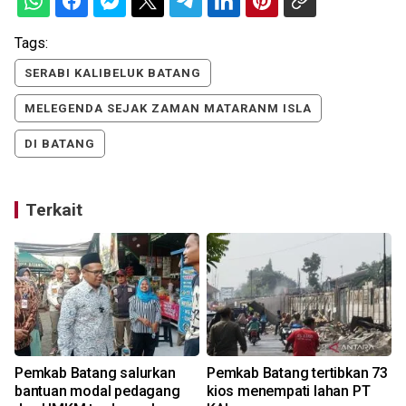
Tags:
SERABI KALIBELUK BATANG
MELEGENDA SEJAK ZAMAN MATARANM ISLA
DI BATANG
Terkait
Pemkab Batang salurkan
Pemkab Batang tertibkan 73
bantuan modal pedagang
kios menempati lahan PT