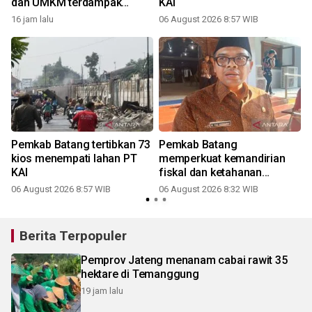
dan UMKM terdampak
KAI
relokasi
16 jam lalu
06 August 2026 8:57 WIB
Pemkab Batang tertibkan 73
Pemkab Batang
kios menempati lahan PT
memperkuat kemandirian
KAI
fiskal dan ketahanan
pangan
06 August 2026 8:57 WIB
06 August 2026 8:32 WIB
Berita Terpopuler
Pemprov Jateng menanam cabai rawit 35
hektare di Temanggung
19 jam lalu