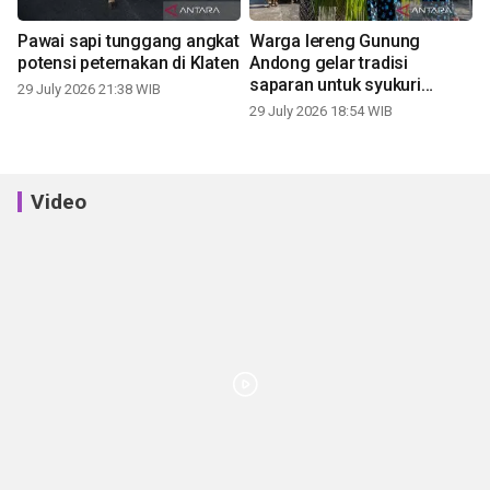
Pawai sapi tunggang angkat
Warga lereng Gunung
potensi peternakan di Klaten
Andong gelar tradisi
saparan untuk syukuri
29 July 2026 21:38 WIB
panen
29 July 2026 18:54 WIB
Video