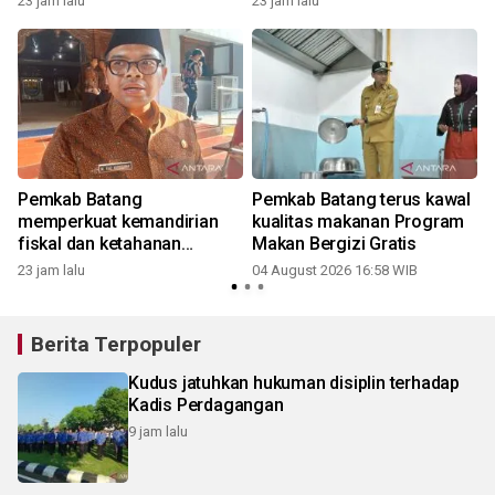
23 jam lalu
23 jam lalu
Pemkab Batang
Pemkab Batang terus kawal
memperkuat kemandirian
kualitas makanan Program
fiskal dan ketahanan
Makan Bergizi Gratis
r
pangan
23 jam lalu
04 August 2026 16:58 WIB
Berita Terpopuler
Kudus jatuhkan hukuman disiplin terhadap
Kadis Perdagangan
9 jam lalu