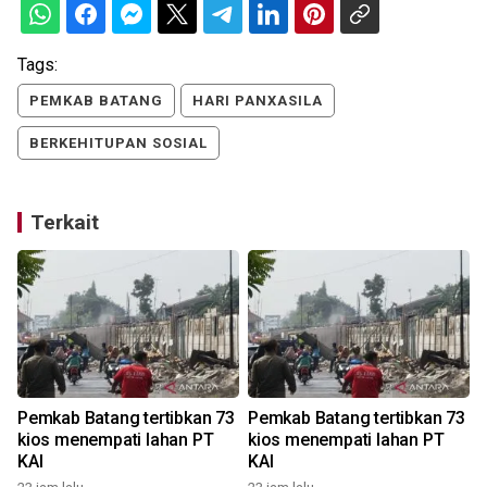
Tags:
PEMKAB BATANG
HARI PANXASILA
BERKEHITUPAN SOSIAL
Terkait
Pemkab Batang tertibkan 73
Pemkab Batang tertibkan 73
n
kios menempati lahan PT
kios menempati lahan PT
KAI
KAI