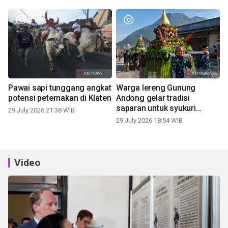
Pawai sapi tunggang angkat
Warga lereng Gunung
potensi peternakan di Klaten
Andong gelar tradisi
saparan untuk syukuri
29 July 2026 21:38 WIB
panen
29 July 2026 18:54 WIB
Video