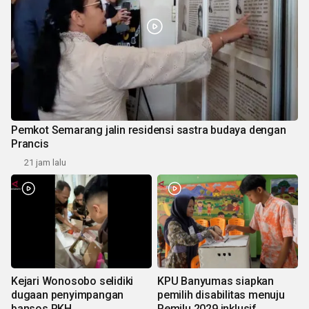
Pemkot Semarang jalin residensi sastra budaya dengan
Prancis
21 jam lalu
Kejari Wonosobo selidiki
KPU Banyumas siapkan
dugaan penyimpangan
pemilih disabilitas menuju
bansos PKH
Pemilu 2029 inklusif