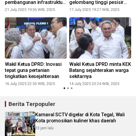
pembangunan infrastruktur
gelombang tinggi pesisir
secara merata
selatan
21 July 2025 19:36 WIB, 2025
17 July 2025 19:27 WIB, 2025
1
Wakil Ketua DPRD: Inovasi
Wakil Ketua DPRD minta KEK
tepat guna pertanian
Batang sejahterakan warga
tingkatkan kesejahteraan
sekitarnya
16 July 2025 22:53 WIB, 2025
14 July 2025 23:24 WIB, 2025
0
Berita Terpopuler
Karnaval SCTV digelar di Kota Tegal, Wali
Kota promosikan kuliner khas daerah
23 jam lalu