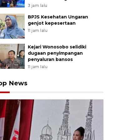
3 jam lalu
BPJS Kesehatan Ungaran
genjot kepesertaan
11 jam lalu
Kejari Wonosobo selidiki
dugaan penyimpangan
penyaluran bansos
11 jam lalu
op News