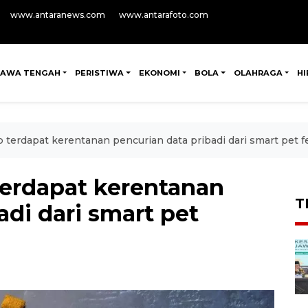
www.antaranews.com
www.antarafoto.com
JAWA TENGAH
PERISTIWA
EKONOMI
BOLA
OLAHRAGA
H
terdapat kerentanan pencurian data pribadi dari smart pet f
erdapat kerentanan
T
adi dari smart pet