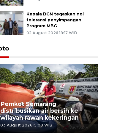
Kepala BGN tegaskan nol
toleransi penyimpangan
Program MBG
02 August 2026 18:17 WIB
oto
Pemkot Semarang
Presiden 
distribusikan air bersih ke
cagar bu
wilayah rawan kekeringan
Semaran
03 August 2026 15:09 WIB
30 July 2026 1