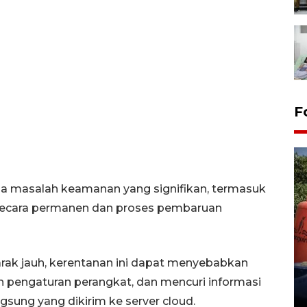
F
a masalah keamanan yang signifikan, termasuk
secara permanen dan proses pembaruan
Kemarau memuncak, air
Waduk Delingan Karanganyar
arak jauh, kerentanan ini dapat menyebabkan
menyusut
 pengaturan perangkat, dan mencuri informasi
27 July 2026 20:07 WIB
gsung yang dikirim ke server cloud.