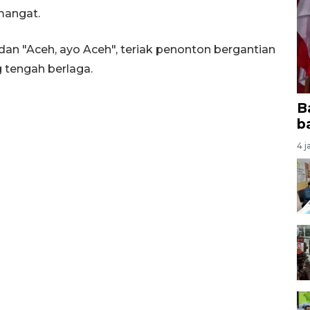
mangat.
, dan "Aceh, ayo Aceh", teriak penonton bergantian
 tengah berlaga.
B
b
4 j