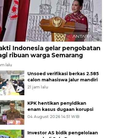
akti Indonesia gelar pengobatan
agi ribuan warga Semarang
am lalu
Unsoed verifikasi berkas 2.585
calon mahasiswa jalur mandiri
21 jam lalu
KPK hentikan penyidikan
enam kasus dugaan korupsi
04 August 2026 14:51 WIB
Investor AS bidik pengelolaan