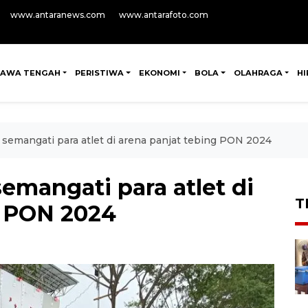
www.antaranews.com
www.antarafoto.com
JAWA TENGAH
PERISTIWA
EKONOMI
BOLA
OLAHRAGA
H
semangati para atlet di arena panjat tebing PON 2024
emangati para atlet di
T
g PON 2024