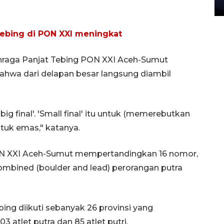
27 July 2026 20:07 WIB
tebing di PON XXI meningkat
ahraga Panjat Tebing PON XXI Aceh-Sumut
hwa dari delapan besar langsung diambil
big final'. 'Small final' itu untuk (memerebutkan
untuk emas," katanya.
ON XXI Aceh-Sumut mempertandingkan 16 nomor,
 combined (boulder and lead) perorangan putra
ing diikuti sebanyak 26 provinsi yang
03 atlet putra dan 85 atlet putri.