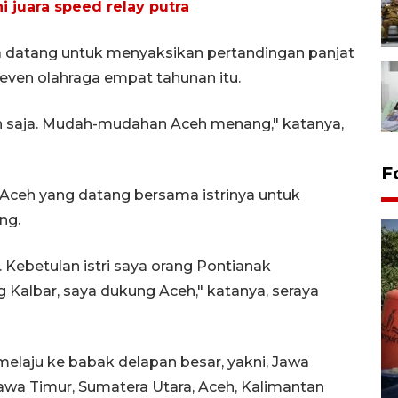
ni juara speed relay putra
a datang untuk menyaksikan pertandingan panjat
even olahraga empat tahunan itu.
n saja. Mudah-mudahan Aceh menang," katanya,
F
, Aceh yang datang bersama istrinya untuk
ng.
. Kebetulan istri saya orang Pontianak
ng Kalbar, saya dukung Aceh," katanya, seraya
Kemarau memuncak, air
Waduk Delingan Karanganyar
melaju ke babak delapan besar, yakni, Jawa
menyusut
Jawa Timur, Sumatera Utara, Aceh, Kalimantan