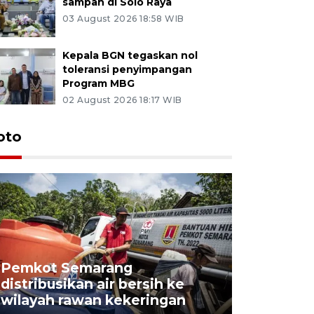
sampah di Solo Raya
03 August 2026 18:58 WIB
Kepala BGN tegaskan nol
toleransi penyimpangan
Program MBG
02 August 2026 18:17 WIB
oto
Pemkot Semarang
Presiden 
distribusikan air bersih ke
cagar bu
wilayah rawan kekeringan
Semaran