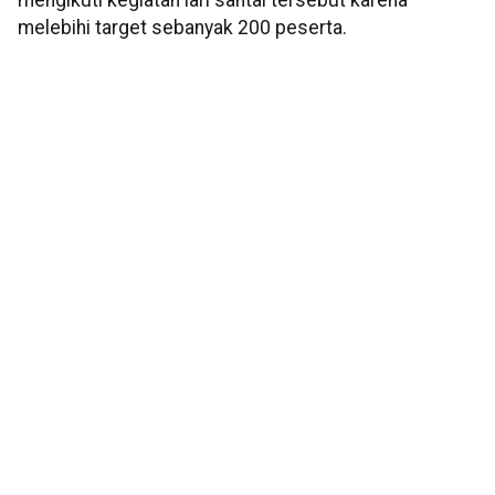
mengikuti kegiatan lari santai tersebut karena
melebihi target sebanyak 200 peserta.