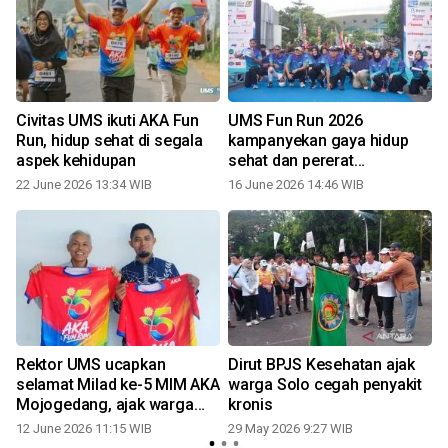
Civitas UMS ikuti AKA Fun
UMS Fun Run 2026
Run, hidup sehat di segala
kampanyekan gaya hidup
aspek kehidupan
sehat dan pererat
kebersamaan masyarakat
22 June 2026 13:34 WIB
16 June 2026 14:46 WIB
1
Rektor UMS ucapkan
Dirut BPJS Kesehatan ajak
selamat Milad ke-5 MIM AKA
warga Solo cegah penyakit
Mojogedang, ajak warga
kronis
meriahkan AKA Fun Run
12 June 2026 11:15 WIB
29 May 2026 9:27 WIB
2026