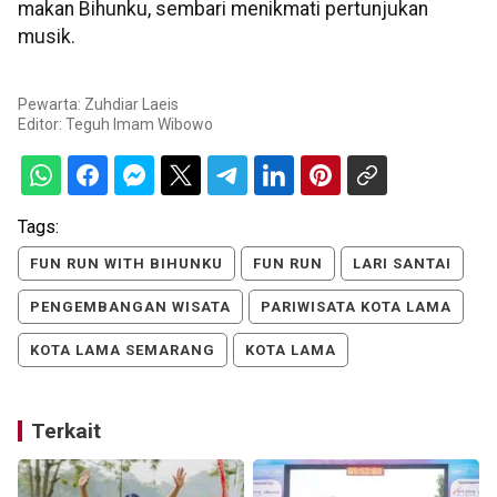
makan Bihunku, sembari menikmati pertunjukan
musik.
Pewarta: Zuhdiar Laeis
Editor:
Teguh Imam Wibowo
Tags:
FUN RUN WITH BIHUNKU
FUN RUN
LARI SANTAI
PENGEMBANGAN WISATA
PARIWISATA KOTA LAMA
KOTA LAMA SEMARANG
KOTA LAMA
Terkait