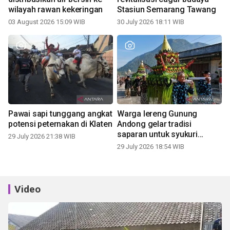
wilayah rawan kekeringan
Stasiun Semarang Tawang
03 August 2026 15:09 WIB
30 July 2026 18:11 WIB
Pawai sapi tunggang angkat
Warga lereng Gunung
potensi peternakan di Klaten
Andong gelar tradisi
saparan untuk syukuri
29 July 2026 21:38 WIB
panen
29 July 2026 18:54 WIB
Video