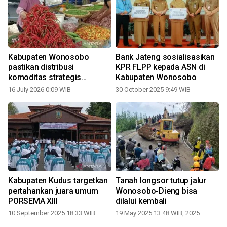
r
Kabupaten Wonosobo
Bank Jateng sosialisasikan
pastikan distribusi
KPR FLPP kepada ASN di
komoditas strategis
Kabupaten Wonosobo
berjalan baik
16 July 2026 0:09 WIB
30 October 2025 9:49 WIB
Kabupaten Kudus targetkan
Tanah longsor tutup jalur
pertahankan juara umum
Wonosobo-Dieng bisa
PORSEMA XIII
dilalui kembali
10 September 2025 18:33 WIB
19 May 2025 13:48 WIB, 2025
2