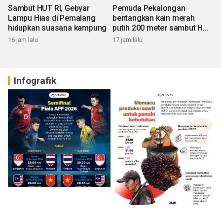
Sambut HUT RI, Gebyar
Pemuda Pekalongan
Lampu Hias di Pemalang
bentangkan kain merah
hidupkan suasana kampung
putih 200 meter sambut HUT
RI
16 jam lalu
17 jam lalu
Infografik