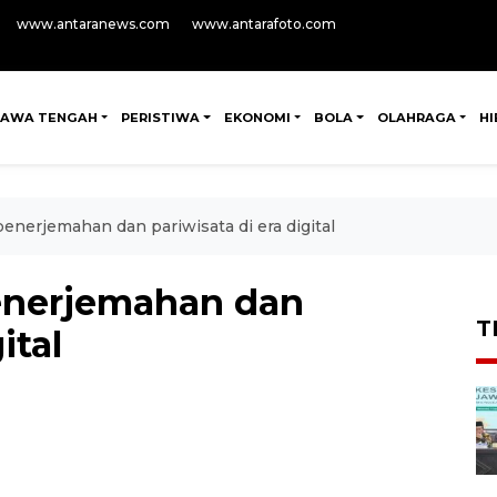
www.antaranews.com
www.antarafoto.com
JAWA TENGAH
PERISTIWA
EKONOMI
BOLA
OLAHRAGA
H
enerjemahan dan pariwisata di era digital
enerjemahan dan
T
ital