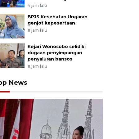
4 jam lalu
BPJS Kesehatan Ungaran
genjot kepesertaan
11 jam lalu
Kejari Wonosobo selidiki
dugaan penyimpangan
penyaluran bansos
11 jam lalu
op News