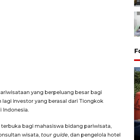
F
pariwisataan yang berpeluang besar bagi
lagi investor yang berasal dari Tiongkok
Kemarau memuncak, air
 Indonesia.
Waduk Delingan Karanganyar
menyusut
a terbuka bagi mahasiswa bidang pariwisata,
27 July 2026 20:07 WIB
konsultan wisata,
tour guide
, dan pengelola hotel