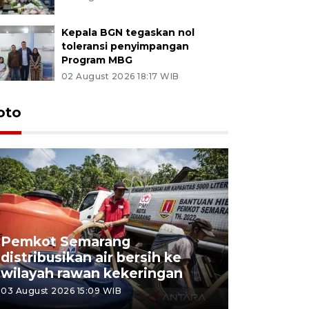
Kepala BGN tegaskan nol
toleransi penyimpangan
Program MBG
02 August 2026 18:17 WIB
oto
Pemkot Semarang
Presiden 
distribusikan air bersih ke
cagar bu
wilayah rawan kekeringan
Semaran
03 August 2026 15:09 WIB
30 July 2026 1