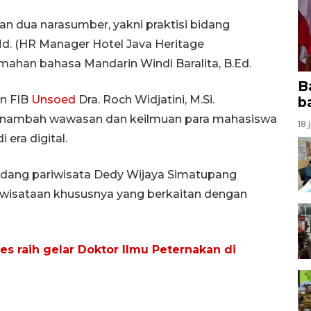
n dua narasumber, yakni praktisi bidang
d. (HR Manager Hotel Java Heritage
mahan bahasa Mandarin Windi Baralita, B.Ed.
B
n FIB
Unsoed
Dra. Roch Widjatini, M.Si.
b
enambah wawasan dan keilmuan para mahasiswa
18 
 era digital.
bidang pariwisata Dedy Wijaya Simatupang
isataan khususnya yang berkaitan dengan
s raih gelar Doktor Ilmu Peternakan di