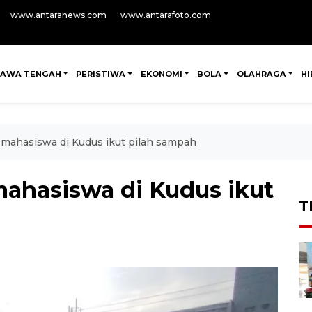
www.antaranews.com
www.antarafoto.com
JAWA TENGAH
PERISTIWA
EKONOMI
BOLA
OLAHRAGA
H
 mahasiswa di Kudus ikut pilah sampah
mahasiswa di Kudus ikut
T