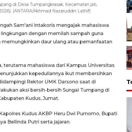
Tumpang di Desa Tumpangkrasak, Kecamatan jati,
2026). (ANTARA/Akhmad Nazaruddin Lathif)
engah Sam'ani Intakoris mengajak mahasiswa
li lingkungan dengan memilah sampah guna
n memungkinkan daur ulang atau pemanfaatan
a, terutama mahasiswa dari Kampus Universitas
 menunjukkan kepeduliannya ikut membersihkan
T
 didampingi Rektor UMK Darsono saat di
kukan aksi bersih-bersih Sungai Tumpang di
Kabupaten Kudus, Jumat.
t, Kapolres Kudus AKBP Heru Dwi Purnomo, Bupati
 Bellinda Putri serta jajaran.