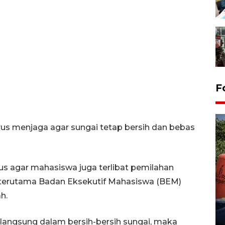
F
rus menjaga agar sungai tetap bersih dan bebas
s agar mahasiswa juga terlibat pemilahan
Kemarau memuncak, air
terutama Badan Eksekutif Mahasiswa (BEM)
Waduk Delingan Karanganyar
h.
menyusut
27 July 2026 20:07 WIB
bat langsung dalam bersih-bersih sungai, maka