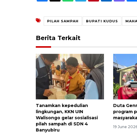
PILAH SAMPAH
BUPATI KUDUS
MAH
Berita Terkait
Tanamkan kepedulian
Duta Genre
lingkungan, KKN UIN
program p
Walisongo gelar sosialisasi
masyarak
pilah sampah di SDN 4
19 June 2026
Banyubiru