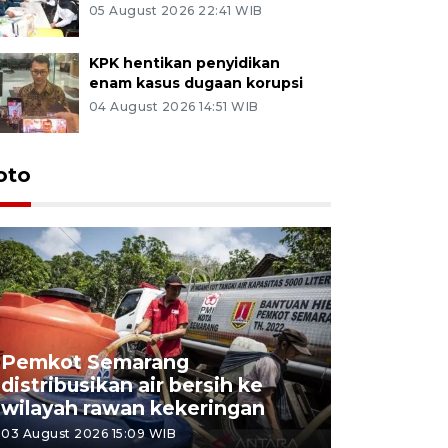
05 August 2026 22:41 WIB
KPK hentikan penyidikan
enam kasus dugaan korupsi
04 August 2026 14:51 WIB
oto
Pemkot Semarang
Presiden 
distribusikan air bersih ke
cagar bu
wilayah rawan kekeringan
Semaran
03 August 2026 15:09 WIB
30 July 2026 1