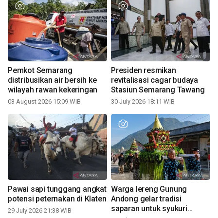
Pemkot Semarang
Presiden resmikan
distribusikan air bersih ke
revitalisasi cagar budaya
wilayah rawan kekeringan
Stasiun Semarang Tawang
03 August 2026 15:09 WIB
30 July 2026 18:11 WIB
Pawai sapi tunggang angkat
Warga lereng Gunung
potensi peternakan di Klaten
Andong gelar tradisi
saparan untuk syukuri
29 July 2026 21:38 WIB