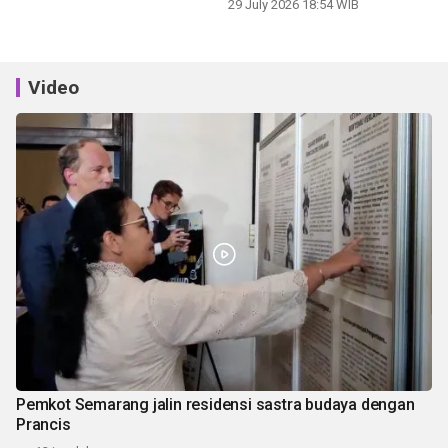
panen
29 July 2026 18:54 WIB
Video
Pemkot Semarang jalin residensi sastra budaya dengan
Prancis