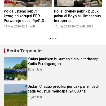
Polda Jateng sebut
Polisi grebek pabrik pupuk
kerugian korupsi BPR
palsu di Boyolali, lima tahun
Purworejo capai Rp41,3
beroperasi
miliar
13 May 2026 22:21 WIB
10 July 2025 20:02 WIB, 2025
Berita Terpopuler
Kudus jatuhkan hukuman disiplin terhadap
Kadis Perdagangan
12 jam lalu
Distan Cilacap prediksi puncak panen padi
pada Agustus mencapai 24.000 ha
21 jam lalu