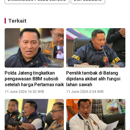
Terkait
Polda Jateng tingkatkan
Pemilik tambak di Batang
pengawasan BBM subsidi
dipidana akibat alih fungsi
setelah harga Pertamax naik
lahan sawah
11 June 2026 16:52 WIB
11 June 2026 0:34 WIB
0