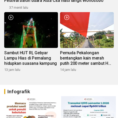
Festival balon udara Asta Cita hiasi langit Wonosobo
37 menit lalu
Sambut HUT RI, Gebyar
Pemuda Pekalongan
Lampu Hias di Pemalang
bentangkan kain merah
hidupkan suasana kampung
putih 200 meter sambut HUT
RI
13 jam lalu
14 jam lalu
Infografik