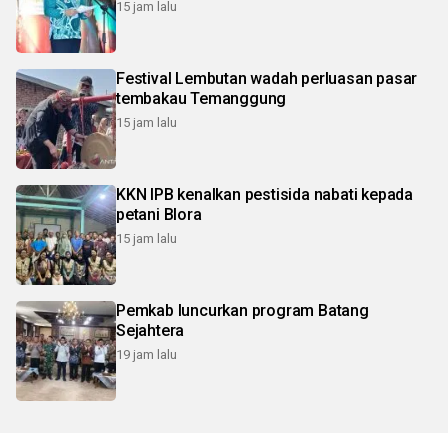
15 jam lalu
Festival Lembutan wadah perluasan pasar
tembakau Temanggung
15 jam lalu
KKN IPB kenalkan pestisida nabati kepada
petani Blora
15 jam lalu
Pemkab luncurkan program Batang
Sejahtera
19 jam lalu