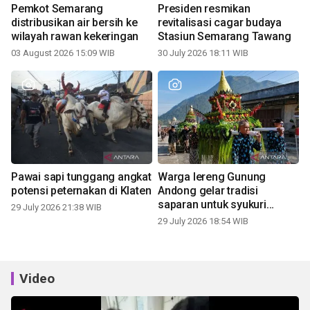
Pemkot Semarang
Presiden resmikan
distribusikan air bersih ke
revitalisasi cagar budaya
wilayah rawan kekeringan
Stasiun Semarang Tawang
03 August 2026 15:09 WIB
30 July 2026 18:11 WIB
Pawai sapi tunggang angkat
Warga lereng Gunung
potensi peternakan di Klaten
Andong gelar tradisi
saparan untuk syukuri
29 July 2026 21:38 WIB
panen
29 July 2026 18:54 WIB
Video