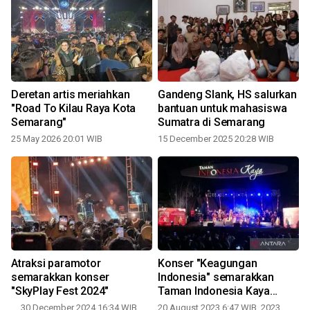
Deretan artis meriahkan
Gandeng Slank, HS salurkan
"Road To Kilau Raya Kota
bantuan untuk mahasiswa
Semarang"
Sumatra di Semarang
25 May 2026 20:01 WIB
15 December 2025 20:28 WIB
Atraksi paramotor
Konser "Keagungan
Us
semarakkan konser
Indonesia" semarakkan
"SkyPlay Fest 2024"
Taman Indonesia Kaya
Semarang
30 December 2024 16:34 WIB,
20 August 2023 6:47 WIB, 2023