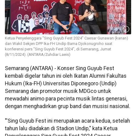
Ketua Penyelenggara "Sing Guyub Fest 2024" Caesar Gunawan (kanan)
dan Wakil Sekjen DPP Ika-FH Undip Bama Djokonugroho saat
konferensi pers "Sing Guyub Fest 2024", di Semarang, Jumat
(8/11/2024). (ANTARA/Zuhdiar Laeis)
Semarang (ANTARA) - Konser Sing Guyub Fest
kembali digelar tahun ini oleh Ikatan Alumni Fakultas
Hukum (Ika-FH) Universitas Diponegoro (Undip)
Semarang dan promotor musik MDGco untuk
mewadahi animo para pecinta musik lintas generasi,
dengan menghadirkan grup band dan musisi nasional.
"'Sing Guyub Fest ini merupakan acara kedua, setelah
tahun lalu diadakan di Stadion Undip," kata Ketua
Penyelenggara Sing Guyub Fest 2024 Caesar