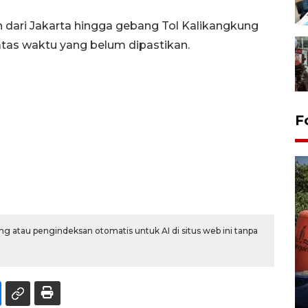
ah dari Jakarta hingga gebang Tol Kalikangkung
tas waktu yang belum dipastikan.
F
g atau pengindeksan otomatis untuk AI di situs web ini tanpa
Kemarau memuncak, air
Waduk Delingan Karanganyar
menyusut
27 July 2026 20:07 WIB