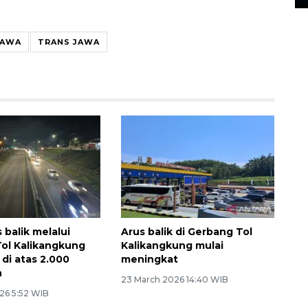
JAWA
TRANS JAWA
s balik melalui
Arus balik di Gerbang Tol
ol Kalikangkung
Kalikangkung mulai
di atas 2.000
meningkat
n
23 March 2026 14:40 WIB
26 5:52 WIB