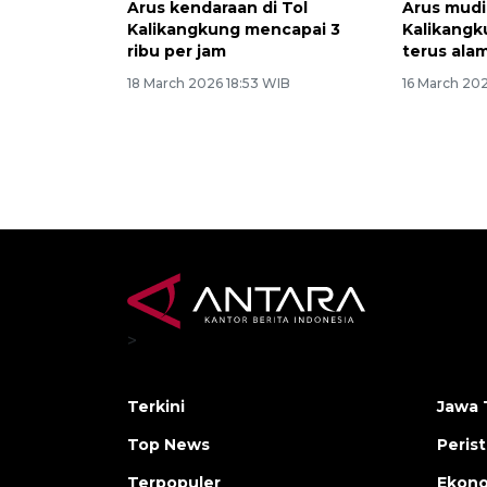
Arus kendaraan di Tol
Arus mudi
Kalikangkung mencapai 3
Kalikang
ribu per jam
terus ala
18 March 2026 18:53 WIB
16 March 20
>
Terkini
Jawa 
Top News
Peris
Terpopuler
Ekon