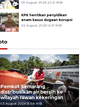
05 August 2026 22:41 WIB
KPK hentikan penyidikan
enam kasus dugaan korupsi
04 August 2026 14:51 WIB
oto
Pemkot Semarang
Presiden 
distribusikan air bersih ke
cagar bu
wilayah rawan kekeringan
Semaran
03 August 2026 15:09 WIB
30 July 2026 1