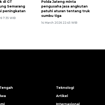
k di GT
Polda Jateng minta
kung Semarang
pengusaha jasa angkutan
mi peningkatan
patuhi aturan tentang truk
sumbu tiga
26 7:35 WIB
14 March 2026 22:45 WIB
Tengah
Teknologi
tiwa
Artikel
omi
Internasional