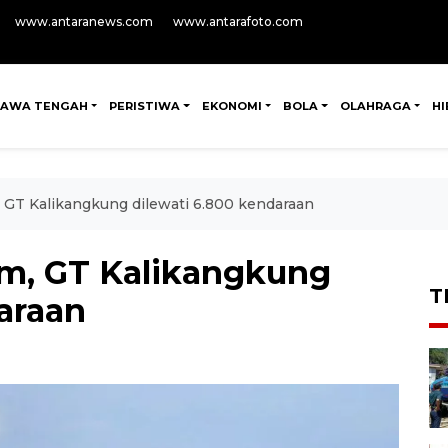
www.antaranews.com
www.antarafoto.com
JAWA TENGAH
PERISTIWA
EKONOMI
BOLA
OLAHRAGA
H
, GT Kalikangkung dilewati 6.800 kendaraan
am, GT Kalikangkung
T
araan