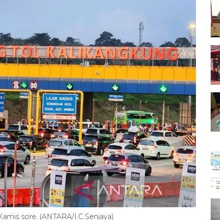
amis sore. (ANTARA/I.C.Senjaya)