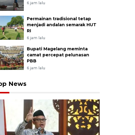
6 jam lalu
Permainan tradisional tetap
menjadi andalan semarak HUT
RI
6 jam lalu
Bupati Magelang meminta
camat percepat pelunasan
PBB
6 jam lalu
op News