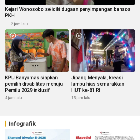
Kejari Wonosobo selidiki dugaan penyimpangan bansos
PKH
2 jam lalu
KPU Banyumas siapkan
Jipang Menyala, kreasi
pemilih disabilitas menuju
lampu hias semarakkan
Pemilu 2029 inklusif
HUT ke-81 RI
4 jam lalu
15 jam lalu
Infografik