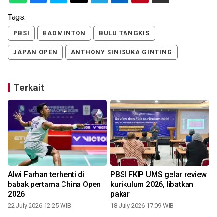
Tags:
PBSI
BADMINTON
BULU TANGKIS
JAPAN OPEN
ANTHONY SINISUKA GINTING
Terkait
Alwi Farhan terhenti di
PBSI FKIP UMS gelar review
babak pertama China Open
kurikulum 2026, libatkan
2026
pakar
2
22 July 2026 12:25 WIB
18 July 2026 17:09 WIB