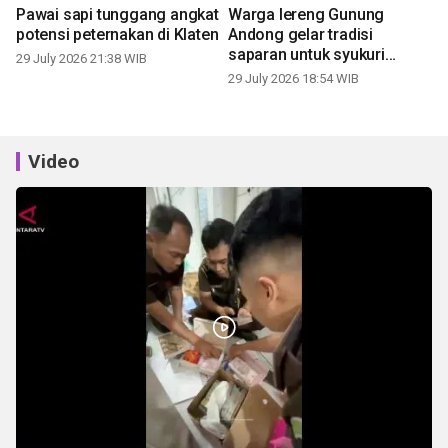
Pawai sapi tunggang angkat
Warga lereng Gunung
potensi peternakan di Klaten
Andong gelar tradisi
saparan untuk syukuri
29 July 2026 21:38 WIB
panen
29 July 2026 18:54 WIB
Video