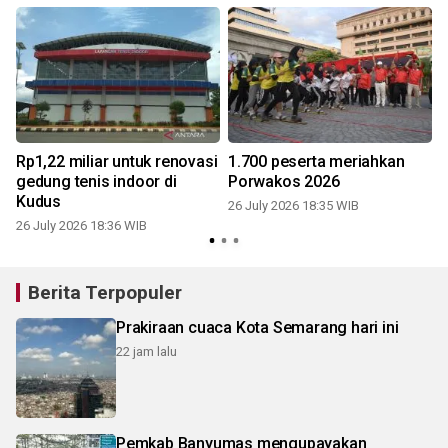
Rp1,22 miliar untuk renovasi
1.700 peserta meriahkan
gedung tenis indoor di
Porwakos 2026
Kudus
26 July 2026 18:35 WIB
2
26 July 2026 18:36 WIB
Berita Terpopuler
Prakiraan cuaca Kota Semarang hari ini
22 jam lalu
Pemkab Banyumas mengupayakan