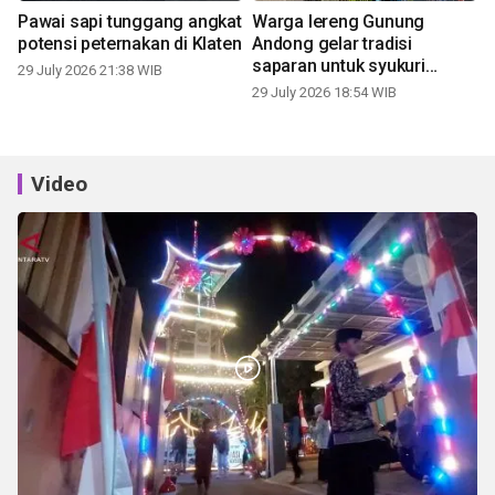
Pawai sapi tunggang angkat
Warga lereng Gunung
potensi peternakan di Klaten
Andong gelar tradisi
saparan untuk syukuri
29 July 2026 21:38 WIB
panen
29 July 2026 18:54 WIB
Video