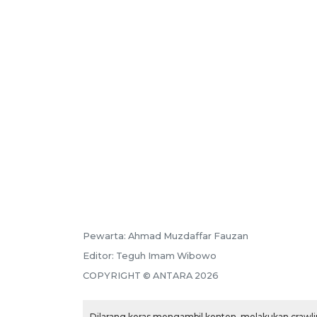
Pewarta:
Ahmad Muzdaffar Fauzan
Editor:
Teguh Imam Wibowo
COPYRIGHT ©
ANTARA
2026
Dilarang keras mengambil konten, melakukan crawlin