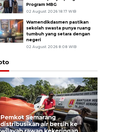
Program MBG
02 August 2026 18:17 WIB
Wamendikdasmen pastikan
sekolah swasta punya ruang
tumbuh yang setara dengan
negeri
02 August 2026 8:08 WIB
oto
Pemkot Semarang
Presiden 
distribusikan air bersih ke
cagar bu
wilayah rawan kekeringan
Semaran