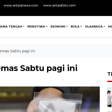
www.antaranews.com
www.antarafoto.com
JAWA TENGAH
PERISTIWA
EKONOMI
BOLA
OLAHRAGA
H
emas Sabtu pagi ini
mas Sabtu pagi ini
T