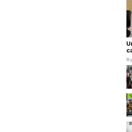
U
c
15 