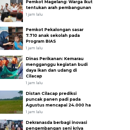
Pemkot Magelang: Warga ikut
tentukan arah pembangunan
1 jam lalu
Pemkot Pekalongan sasar
7.710 anak sekolah pada
Program BIAS
1 jam lalu
Dinas Perikanan: Kemarau
mengganggu kegiatan budi
daya ikan dan udang di
Cilacap
1 jam lalu
Distan Cilacap prediksi
puncak panen padi pada
Agustus mencapai 24.000 ha
1 jam lalu
Dekranasda berbagi inovasi
pengembangan seni kriya