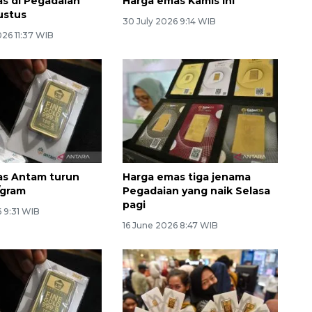
s di Pegadaian
Harga emas Kamis ini
ustus
30 July 2026 9:14 WIB
26 11:37 WIB
as Antam turun
Harga emas tiga jenama
/gram
Pegadaian yang naik Selasa
pagi
 9:31 WIB
16 June 2026 8:47 WIB