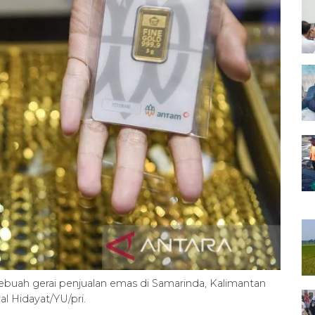
buah gerai penjualan emas di Samarinda, Kalimantan
l Hidayat/YU/pri.