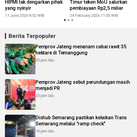
HIPMI tak dengarkan pihak
Timur teken MoU salurkan
yang nyinyir
pembiayaan Rp2,5 miliar
11 June 2026 8:52 WIB
24 February 2026 11:03 WIB
Berita Terpopuler
Pemprov Jateng menanam cabai rawit 35
hektare di Temanggung
20 jam lalu
Pemprov Jateng sebut perundungan masih
menjadi PR
20 jam lalu
Dishub Semarang pastikan kelaikan Trans
Semarang melalui "ramp check"
16 jam lalu