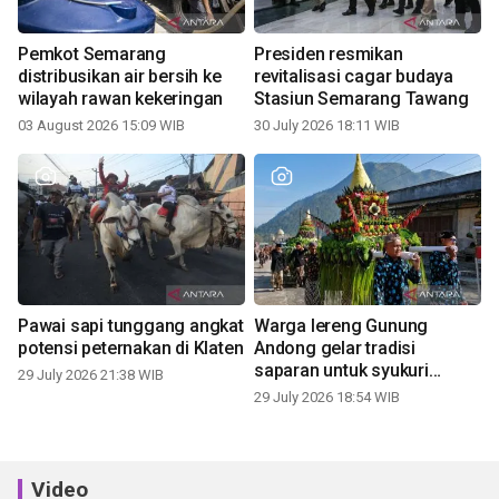
Pemkot Semarang
Presiden resmikan
distribusikan air bersih ke
revitalisasi cagar budaya
wilayah rawan kekeringan
Stasiun Semarang Tawang
03 August 2026 15:09 WIB
30 July 2026 18:11 WIB
Pawai sapi tunggang angkat
Warga lereng Gunung
potensi peternakan di Klaten
Andong gelar tradisi
saparan untuk syukuri
29 July 2026 21:38 WIB
panen
29 July 2026 18:54 WIB
Video