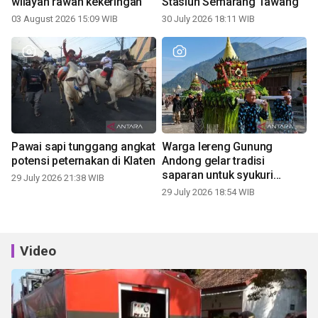
wilayah rawan kekeringan
Stasiun Semarang Tawang
03 August 2026 15:09 WIB
30 July 2026 18:11 WIB
Pawai sapi tunggang angkat
Warga lereng Gunung
potensi peternakan di Klaten
Andong gelar tradisi
saparan untuk syukuri
29 July 2026 21:38 WIB
panen
29 July 2026 18:54 WIB
Video