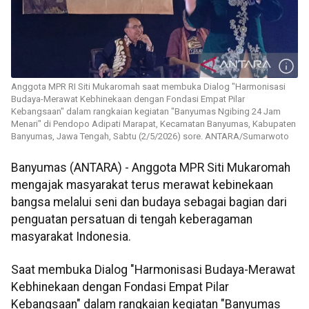
Anggota MPR RI Siti Mukaromah saat membuka Dialog "Harmonisasi
Budaya-Merawat Kebhinekaan dengan Fondasi Empat Pilar
Kebangsaan" dalam rangkaian kegiatan "Banyumas Ngibing 24 Jam
Menari" di Pendopo Adipati Marapat, Kecamatan Banyumas, Kabupaten
Banyumas, Jawa Tengah, Sabtu (2/5/2026) sore. ANTARA/Sumarwoto
Banyumas (ANTARA) - Anggota MPR Siti Mukaromah
mengajak masyarakat terus merawat kebinekaan
bangsa melalui seni dan budaya sebagai bagian dari
penguatan persatuan di tengah keberagaman
masyarakat Indonesia.
Saat membuka Dialog "Harmonisasi Budaya-Merawat
Kebhinekaan dengan Fondasi Empat Pilar
Kebangsaan" dalam rangkaian kegiatan "Banyumas