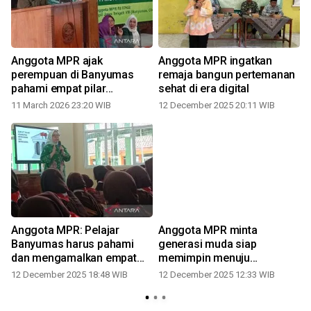
Anggota MPR ajak
Anggota MPR ingatkan
perempuan di Banyumas
remaja bangun pertemanan
pahami empat pilar
sehat di era digital
kebangsaan
11 March 2026 23:20 WIB
12 December 2025 20:11 WIB
Anggota MPR: Pelajar
Anggota MPR minta
Banyumas harus pahami
generasi muda siap
dan mengamalkan empat
memimpin menuju
pilar kebangsaan
Indonesia Emas 2045
12 December 2025 18:48 WIB
12 December 2025 12:33 WIB