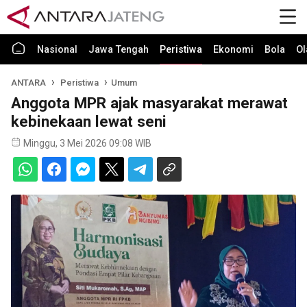
Nasional
Jawa Tengah
Peristiwa
Ekonomi
Bola
Ol
ANTARA
Peristiwa
Umum
Anggota MPR ajak masyarakat merawat
kebinekaan lewat seni
Minggu, 3 Mei 2026 09:08 WIB