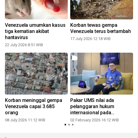
Venezuela umumkan kasus
Korban tewas gempa
tiga kematian akibat
Venezuela terus bertambah
hantavirus
17 July 2026 12:18 WIB
22 July 2026 8:51 WIB
Korban meninggal gempa
Pakar UMS nilai ada
Venezuela capai 3.685
pelanggaran hukum
orang
internasional pada
ketegangan AS-Venezuela
08 July 2026 11:12 WIB
02 February 2026 16:12 WIB