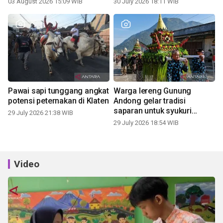
03 August 2026 15:09 WIB
30 July 2026 18:11 WIB
Pawai sapi tunggang angkat
Warga lereng Gunung
potensi peternakan di Klaten
Andong gelar tradisi
saparan untuk syukuri
29 July 2026 21:38 WIB
panen
29 July 2026 18:54 WIB
Video