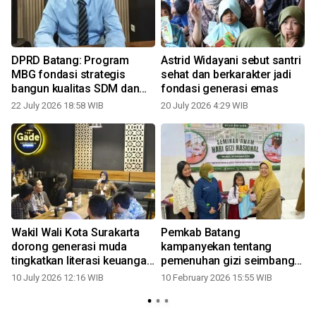
DPRD Batang: Program
Astrid Widayani sebut santri
MBG fondasi strategis
sehat dan berkarakter jadi
bangun kualitas SDM dan
fondasi generasi emas
gerakkan ekonomi
22 July 2026 18:58 WIB
20 July 2026 4:29 WIB
Wakil Wali Kota Surakarta
Pemkab Batang
k
dorong generasi muda
kampanyekan tentang
tingkatkan literasi keuangan
pemenuhan gizi seimbang
dan investasi sejak dini
cetak generasi emas
10 July 2026 12:16 WIB
10 February 2026 15:55 WIB