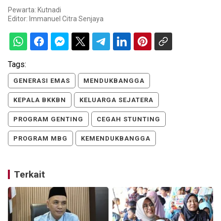
Pewarta: Kutnadi
Editor:
Immanuel Citra Senjaya
Tags:
GENERASI EMAS
MENDUKBANGGA
KEPALA BKKBN
KELUARGA SEJATERA
PROGRAM GENTING
CEGAH STUNTING
PROGRAM MBG
KEMENDUKBANGGA
Terkait