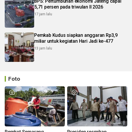
BPS: Pertumbuhan ekonomi Jateng capai
5,71 persen pada triwulan II 2026
17 jam lalu
Pemkab Kudus siapkan anggaran Rp3,9
miliar untuk kegiatan Hari Jadi ke-477
13 jam lalu
Foto
Pemkot Semarang
Presiden resmikan