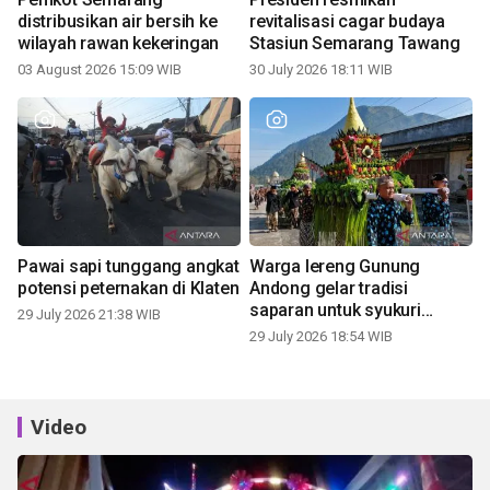
distribusikan air bersih ke
revitalisasi cagar budaya
wilayah rawan kekeringan
Stasiun Semarang Tawang
03 August 2026 15:09 WIB
30 July 2026 18:11 WIB
Pawai sapi tunggang angkat
Warga lereng Gunung
potensi peternakan di Klaten
Andong gelar tradisi
saparan untuk syukuri
29 July 2026 21:38 WIB
panen
29 July 2026 18:54 WIB
Video