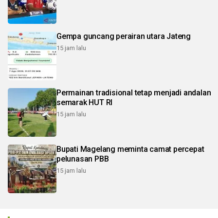
Gempa guncang perairan utara Jateng
15 jam lalu
Permainan tradisional tetap menjadi andalan
semarak HUT RI
15 jam lalu
Bupati Magelang meminta camat percepat
pelunasan PBB
15 jam lalu