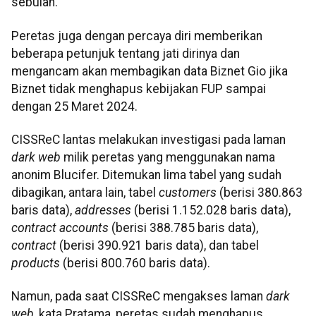
sebulan.
Peretas juga dengan percaya diri memberikan
beberapa petunjuk tentang jati dirinya dan
mengancam akan membagikan data Biznet Gio jika
Biznet tidak menghapus kebijakan FUP sampai
dengan 25 Maret 2024.
CISSReC lantas melakukan investigasi pada laman
dark web
milik peretas yang menggunakan nama
anonim Blucifer. Ditemukan lima tabel yang sudah
dibagikan, antara lain, tabel
customers
(berisi 380.863
baris data),
addresses
(berisi 1.152.028 baris data),
contract accounts
(berisi 388.785 baris data),
contract
(berisi 390.921 baris data), dan tabel
products
(berisi 800.760 baris data).
Namun, pada saat CISSReC mengakses laman
dark
web
, kata Pratama, peretas sudah menghapus