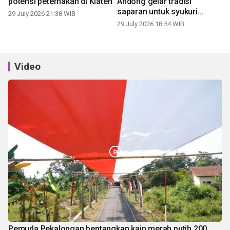
potensi peternakan di Klaten
Andong gelar tradisi
saparan untuk syukuri
29 July 2026 21:38 WIB
panen
29 July 2026 18:54 WIB
Video
Pemuda Pekalongan bentangkan kain merah putih 200