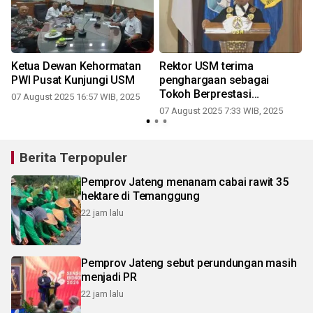
Ketua Dewan Kehormatan
Rektor USM terima
PWI Pusat Kunjungi USM
penghargaan sebagai
Tokoh Berprestasi
07 August 2025 16:57 WIB, 2025
Indonesia 2025
07 August 2025 7:33 WIB, 2025
2
Berita Terpopuler
Pemprov Jateng menanam cabai rawit 35
hektare di Temanggung
22 jam lalu
Pemprov Jateng sebut perundungan masih
menjadi PR
22 jam lalu