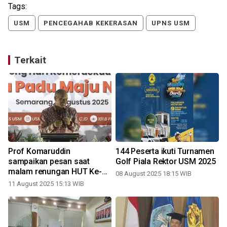
Tags:
USM
PENCEGAHAB KEKERASAN
UPNS USM
Terkait
Prof Komaruddin
144 Peserta ikuti Turnamen
sampaikan pesan saat
Golf Piala Rektor USM 2025
i
malam renungan HUT Ke-80
08 August 2025 18:15 WIB
RI di USM
11 August 2025 15:13 WIB
1