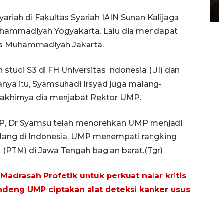
29 July 2026 21:38 WIB
riah di Fakultas Syariah IAIN Sunan Kalijaga
uhammadiyah Yogyakarta. Lalu dia mendapat
tas Muhammadiyah Jakarta.
 studi S3 di FH Universitas Indonesia (UI) dan
nya itu, Syamsuhadi Irsyad juga malang-
a akhirnya dia menjabat Rektor UMP.
P, Dr Syamsu telah menorehkan UMP menjadi
ndang di Indonesia. UMP menempati rangking
PTM) di Jawa Tengah bagian barat.(Tgr)
Madrasah Profetik untuk perkuat nalar kritis
deng UMP ciptakan alat deteksi kanker usus