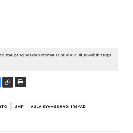
g atau pengindeksan otomatis untuk AI di situs web ini tanpa
RTO
UMP
AULA SYAMSUHADI IRSYAD