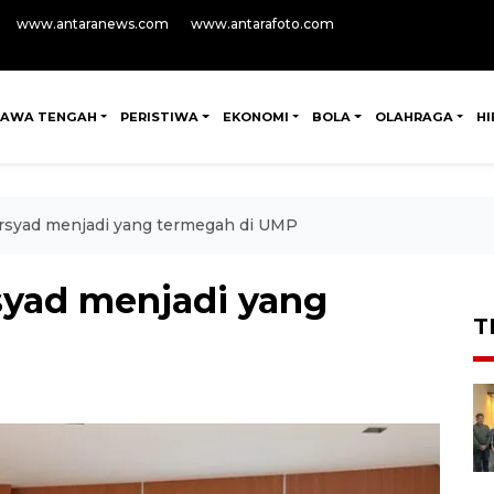
www.antaranews.com
www.antarafoto.com
JAWA TENGAH
PERISTIWA
EKONOMI
BOLA
OLAHRAGA
H
Irsyad menjadi yang termegah di UMP
syad menjadi yang
T