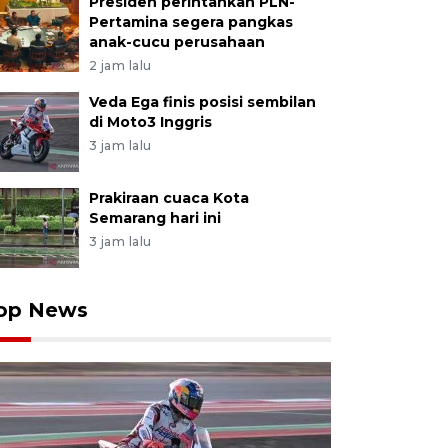
Presiden perintahkan PLN-
Pertamina segera pangkas
anak-cucu perusahaan
2 jam lalu
Veda Ega finis posisi sembilan
di Moto3 Inggris
3 jam lalu
Prakiraan cuaca Kota
Semarang hari ini
3 jam lalu
op News