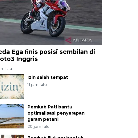
eda Ega finis posisi sembilan di
oto3 Inggris
am lalu
Izin salah tempat
11 jam lalu
Pemkab Pati bantu
optimalisasi penyerapan
garam petani
20 jam lalu
Pemkab Batang bentuk