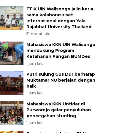
FTIK UIN Walisongo jalin kerja
sama kolaborasiriset
internasional dengan Yala
Rajabhat University Thailand
51 menit lalu
Mahasiswa KKN UIN Walisongo
mendukung Program
Ketahanan Pangan BUMDes
1 jam lalu
Putri sulung Gus Dur berharap
Muktamar NU berjalan dengan
baik
1 jam lalu
Mahasiswa KKN Untidar di
Purworejo gelar penyuluhan
pencegahan stunting
1 jam lalu