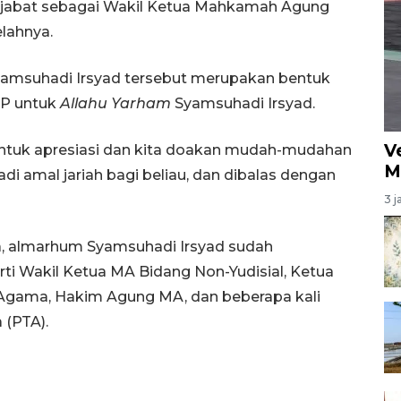
enjabat sebagai Wakil Ketua Mahkamah Agung
elahnya.
amsuhadi Irsyad tersebut merupakan bentuk
MP untuk
Allahu Yarham
Syamsuhadi Irsyad.
V
ntuk apresiasi dan kita doakan mudah-mudahan
M
di amal jariah bagi beliau, dan dibalas dengan
3 j
a, almarhum Syamsuhadi Irsyad sudah
ti Wakil Ketua MA Bidang Non-Yudisial, Ketua
Agama, Hakim Agung MA, dan beberapa kali
 (PTA).