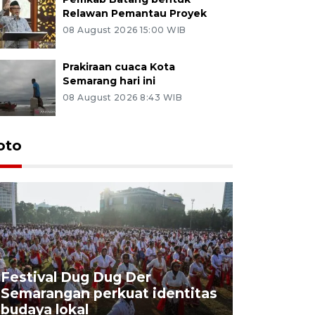
Relawan Pemantau Proyek
08 August 2026 15:00 WIB
Prakiraan cuaca Kota
Semarang hari ini
08 August 2026 8:43 WIB
oto
Festival Dug Dug Der
Tunas Bu
Semarangan perkuat identitas
program 
budaya lokal
balon uda