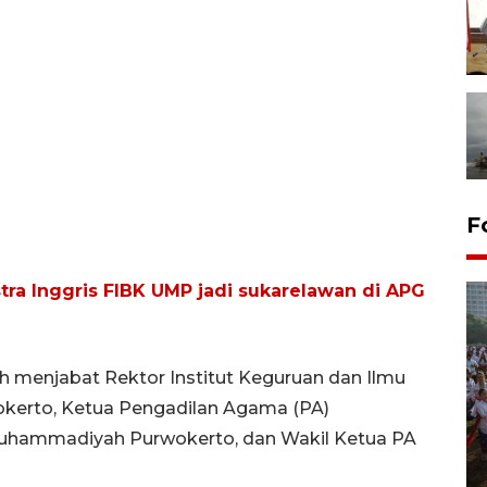
F
stra Inggris FIBK UMP jadi sukarelawan di APG
 menjabat Rektor Institut Keguruan dan Ilmu
kerto, Ketua Pengadilan Agama (PA)
Muhammadiyah Purwokerto, dan Wakil Ketua PA
Pawai sapi tunggang angkat
potensi peternakan di Klaten