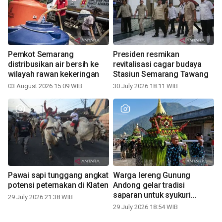
Pemkot Semarang
Presiden resmikan
distribusikan air bersih ke
revitalisasi cagar budaya
wilayah rawan kekeringan
Stasiun Semarang Tawang
03 August 2026 15:09 WIB
30 July 2026 18:11 WIB
Pawai sapi tunggang angkat
Warga lereng Gunung
potensi peternakan di Klaten
Andong gelar tradisi
saparan untuk syukuri
29 July 2026 21:38 WIB
panen
29 July 2026 18:54 WIB