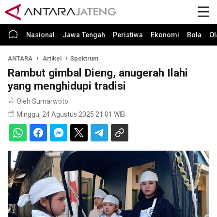
Nasional
Jawa Tengah
Peristiwa
Ekonomi
Bola
Ol
ANTARA
Artikel
Spektrum
Rambut gimbal Dieng, anugerah Ilahi
yang menghidupi tradisi
Oleh Sumarwoto
Minggu, 24 Agustus 2025 21:01 WIB