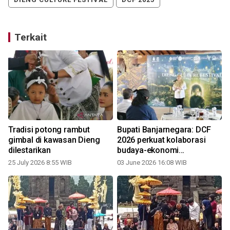
Terkait
Tradisi potong rambut
Bupati Banjarnegara: DCF
gimbal di kawasan Dieng
2026 perkuat kolaborasi
dilestarikan
budaya-ekonomi
masyarakat
25 July 2026 8:55 WIB
03 June 2026 16:08 WIB