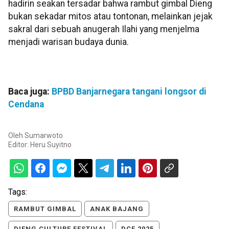
hadirin seakan tersadar bahwa rambut gimbal Dieng
bukan sekadar mitos atau tontonan, melainkan jejak
sakral dari sebuah anugerah Ilahi yang menjelma
menjadi warisan budaya dunia.
Baca juga:
BPBD Banjarnegara tangani longsor di
Cendana
Oleh
Sumarwoto
Editor:
Heru Suyitno
Tags:
RAMBUT GIMBAL
ANAK BAJANG
DIENG CULTURE FESTIVAL
DCF 2025