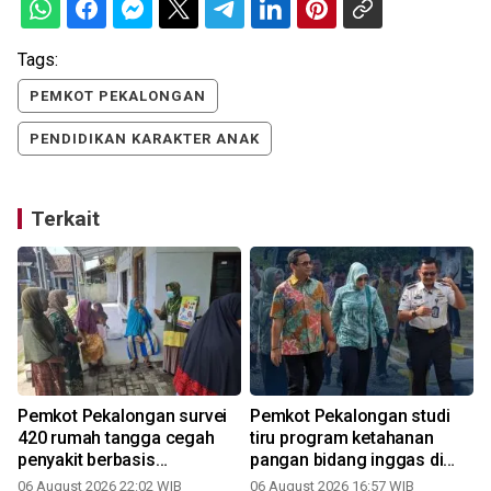
Tags:
PEMKOT PEKALONGAN
PENDIDIKAN KARAKTER ANAK
Terkait
Pemkot Pekalongan survei
Pemkot Pekalongan studi
420 rumah tangga cegah
tiru program ketahanan
penyakit berbasis
pangan bidang inggas di
lingkungan
Lapas Terbuka
06 August 2026 22:02 WIB
06 August 2026 16:57 WIB