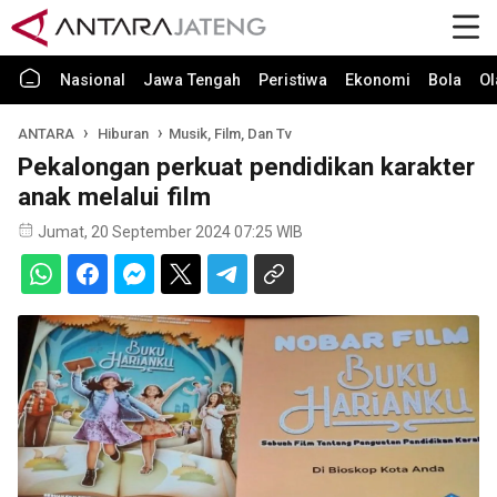
Nasional
Jawa Tengah
Peristiwa
Ekonomi
Bola
Ol
ANTARA
Hiburan
Musik, Film, Dan Tv
Pekalongan perkuat pendidikan karakter
anak melalui film
Jumat, 20 September 2024 07:25 WIB