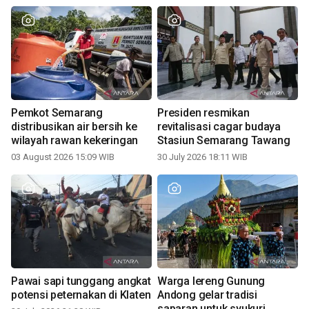
Pemkot Semarang
Presiden resmikan
distribusikan air bersih ke
revitalisasi cagar budaya
wilayah rawan kekeringan
Stasiun Semarang Tawang
03 August 2026 15:09 WIB
30 July 2026 18:11 WIB
Pawai sapi tunggang angkat
Warga lereng Gunung
potensi peternakan di Klaten
Andong gelar tradisi
saparan untuk syukuri