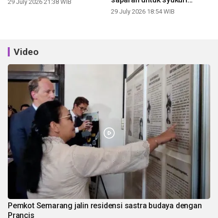
29 July 2026 21:38 WIB
panen
29 July 2026 18:54 WIB
Video
Pemkot Semarang jalin residensi sastra budaya dengan
Prancis