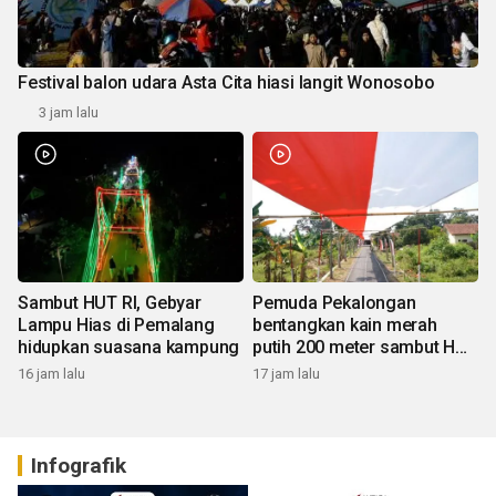
Festival balon udara Asta Cita hiasi langit Wonosobo
3 jam lalu
Sambut HUT RI, Gebyar
Pemuda Pekalongan
Lampu Hias di Pemalang
bentangkan kain merah
hidupkan suasana kampung
putih 200 meter sambut HUT
RI
16 jam lalu
17 jam lalu
Infografik