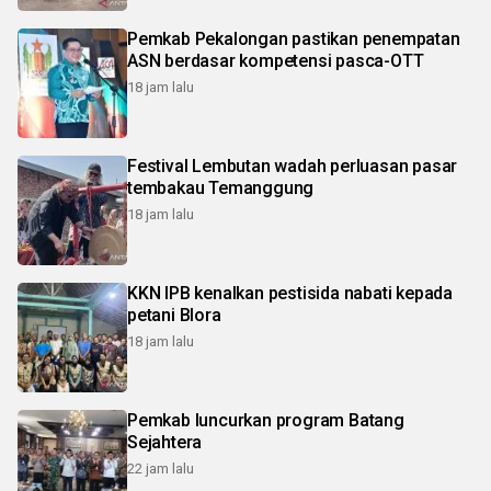
Pemkab Pekalongan pastikan penempatan
ASN berdasar kompetensi pasca-OTT
18 jam lalu
Festival Lembutan wadah perluasan pasar
tembakau Temanggung
18 jam lalu
KKN IPB kenalkan pestisida nabati kepada
petani Blora
18 jam lalu
Pemkab luncurkan program Batang
Sejahtera
22 jam lalu