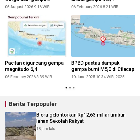
magnitudo 5,3
06 August 2026 9:16 WIB
06 February 2026 8:21 WIB
a
Pacitan diguncang gempa
BPBD pantau dampak
magnitudo 6,4
gempa bumi M5,0 di Cilacap
06 February 2026 3:39 WIB
10 June 2025 10:34 WIB, 2025
1
Berita Terpopuler
Blora gelontorkan Rp12,63 miliar timbun
lahan Sekolah Rakyat
18 jam lalu