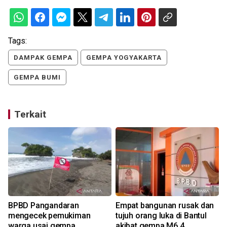
Tags:
DAMPAK GEMPA
GEMPA YOGYAKARTA
GEMPA BUMI
Terkait
BPBD Pangandaran
Empat bangunan rusak dan
mengecek pemukiman
tujuh orang luka di Bantul
warga usai gempa
akibat gempa M6,4