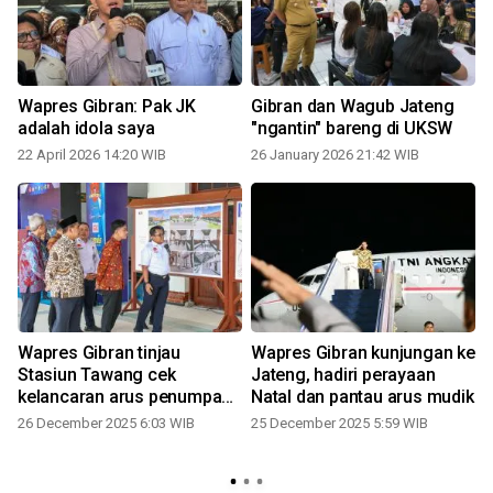
Wapres Gibran: Pak JK
Gibran dan Wagub Jateng
adalah idola saya
"ngantin" bareng di UKSW
22 April 2026 14:20 WIB
26 January 2026 21:42 WIB
Wapres Gibran tinjau
Wapres Gibran kunjungan ke
Stasiun Tawang cek
Jateng, hadiri perayaan
Gi
kelancaran arus penumpang
Natal dan pantau arus mudik
Nataru
26 December 2025 6:03 WIB
25 December 2025 5:59 WIB
1