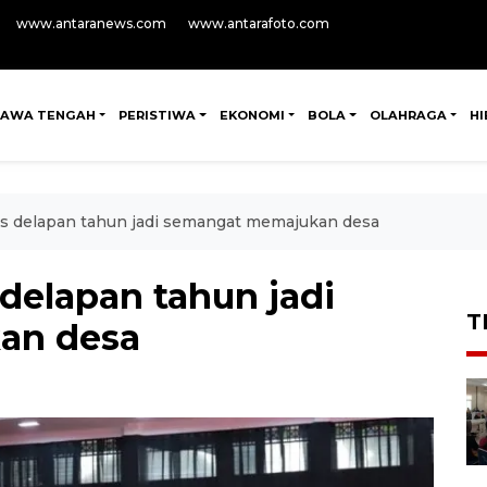
www.antaranews.com
www.antarafoto.com
JAWA TENGAH
PERISTIWA
EKONOMI
BOLA
OLAHRAGA
H
 delapan tahun jadi semangat memajukan desa
elapan tahun jadi
T
an desa