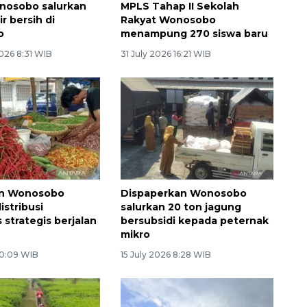
nosobo salurkan
MPLS Tahap II Sekolah
r bersih di
Rakyat Wonosobo
o
menampung 270 siswa baru
026 8:31 WIB
31 July 2026 16:21 WIB
n Wonosobo
Dispaperkan Wonosobo
istribusi
salurkan 20 ton jagung
 strategis berjalan
bersubsidi kepada peternak
mikro
 0:09 WIB
15 July 2026 8:28 WIB