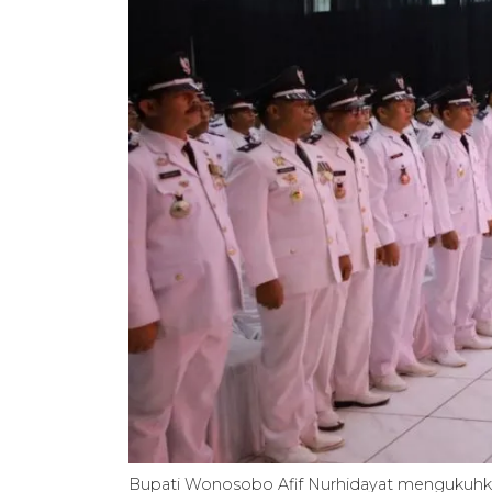
Bupati Wonosobo Afif Nurhidayat mengukuhk