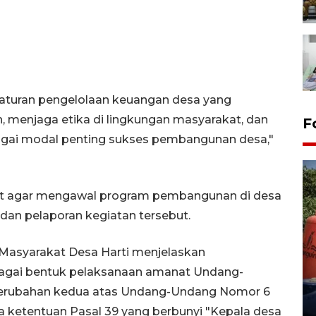
turan pengelolaan keuangan desa yang
sien, menjaga etika di lingkungan masyarakat, dan
F
gai modal penting sukses pembangunan desa,"
at agar mengawal program pembangunan di desa
dan pelaporan kegiatan tersebut.
Masyarakat Desa Harti menjelaskan
Kemarau memuncak, air
Waduk Delingan Karanganyar
agai bentuk pelaksanaan amanat Undang-
menyusut
erubahan kedua atas Undang-Undang Nomor 6
27 July 2026 20:07 WIB
 ketentuan Pasal 39 yang berbunyi "Kepala desa