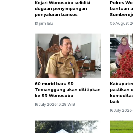
Kejari Wonosobo selidiki
Polres Wo
dugaan penyimpangan
bantuan ai
penyaluran bansos
Sumberej
19 jam lalu
06 August 2
60 murid baru SR
Kabupate
Temanggung akan dititipkan
pastikan d
ke SR Wonosobo
komoditas
baik
16 July 2026 13:28 WIB
16 July 2026