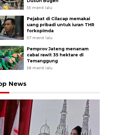
Dusun Bugen
55 menit lalu
Pejabat di Cilacap memakai
uang pribadi untuk iuran THR
forkopimda
57 menit lalu
Pemprov Jateng menanam
cabai rawit 35 hektare di
Temanggung
58 menit lalu
op News