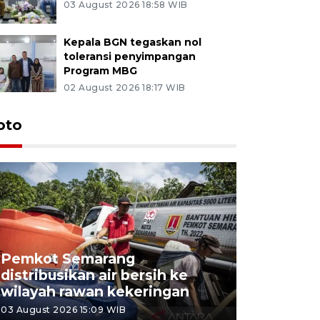
03 August 2026 18:58 WIB
Kepala BGN tegaskan nol
toleransi penyimpangan
Program MBG
02 August 2026 18:17 WIB
oto
Pemkot Semarang
Presiden 
distribusikan air bersih ke
cagar bu
wilayah rawan kekeringan
Semaran
03 August 2026 15:09 WIB
30 July 2026 1