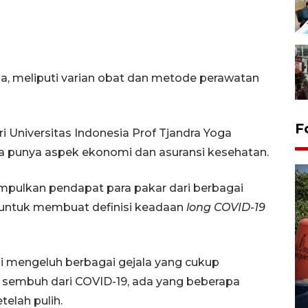
na, meliputi varian obat dan metode perawatan
F
i Universitas Indonesia Prof Tjandra Yoga
a punya aspek ekonomi dan asuransi kesehatan.
ulkan pendapat para pakar dari berbagai
 untuk membuat definisi keadaan
long COVID-19
Kemarau memuncak, air
i mengeluh berbagai gejala yang cukup
Waduk Delingan Karanganyar
 sembuh dari COVID-19, ada yang beberapa
menyusut
elah pulih.
27 July 2026 20:07 WIB