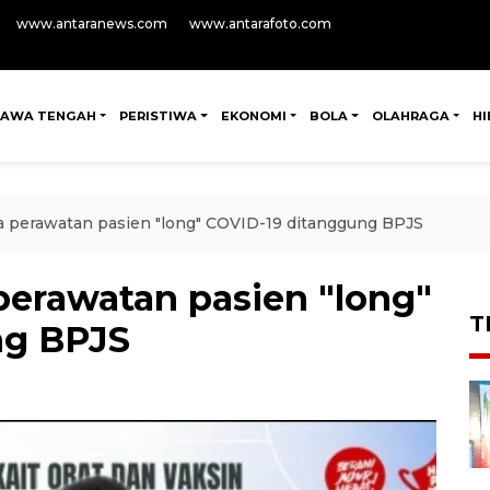
www.antaranews.com
www.antarafoto.com
JAWA TENGAH
PERISTIWA
EKONOMI
BOLA
OLAHRAGA
H
a perawatan pasien "long" COVID-19 ditanggung BPJS
perawatan pasien "long"
T
ng BPJS