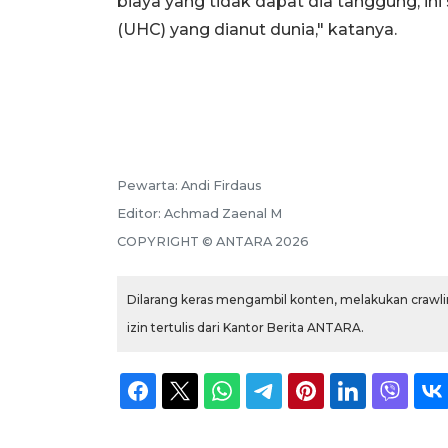
biaya yang tidak dapat dia tanggung, ini
(UHC) yang dianut dunia," katanya.
Pewarta:
Andi Firdaus
Editor:
Achmad Zaenal M
COPYRIGHT ©
ANTARA
2026
Dilarang keras mengambil konten, melakukan crawlin
izin tertulis dari Kantor Berita ANTARA.