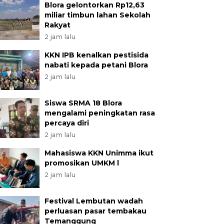
Blora gelontorkan Rp12,63
miliar timbun lahan Sekolah
Rakyat
2 jam lalu
KKN IPB kenalkan pestisida
nabati kepada petani Blora
2 jam lalu
Siswa SRMA 18 Blora
mengalami peningkatan rasa
percaya diri
2 jam lalu
Mahasiswa KKN Unimma ikut
promosikan UMKM l
2 jam lalu
Festival Lembutan wadah
perluasan pasar tembakau
Temanggung