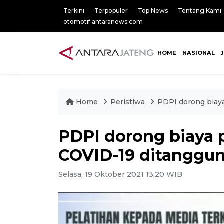
Terkini
Terpopuler
Top News
Tentang Kami
otomotif.antaranews.com
HOME
NASIONAL
Home
Peristiwa
PDPI dorong biay
PDPI dorong biaya 
COVID-19 ditanggu
Selasa, 19 Oktober 2021 13:20 WIB