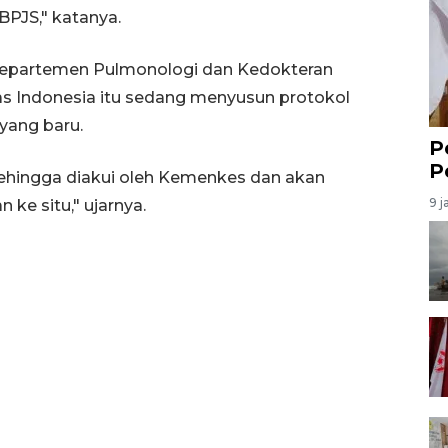
PJS," katanya.
si Departemen Pulmonologi dan Kedokteran
tas Indonesia itu sedang menyusun protokol
yang baru.
P
P
ehingga diakui oleh Kemenkes dan akan
9 j
ke situ," ujarnya.