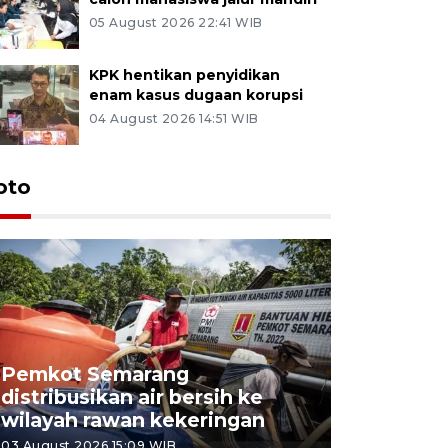
05 August 2026 22:41 WIB
KPK hentikan penyidikan
enam kasus dugaan korupsi
04 August 2026 14:51 WIB
oto
Pemkot Semarang
Presiden 
distribusikan air bersih ke
cagar bu
wilayah rawan kekeringan
Semaran
03 August 2026 15:09 WIB
30 July 2026 1