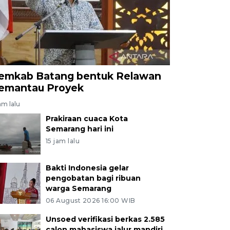
emkab Batang bentuk Relawan
emantau Proyek
am lalu
Prakiraan cuaca Kota
Semarang hari ini
15 jam lalu
Bakti Indonesia gelar
pengobatan bagi ribuan
warga Semarang
06 August 2026 16:00 WIB
Unsoed verifikasi berkas 2.585
calon mahasiswa jalur mandiri