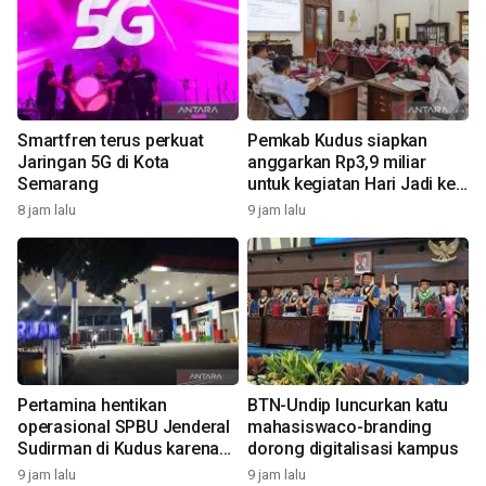
n
Smartfren terus perkuat
Pemkab Kudus siapkan
0
Jaringan 5G di Kota
anggarkan Rp3,9 miliar
Semarang
untuk kegiatan Hari Jadi ke-
477
8 jam lalu
9 jam lalu
9
Pertamina hentikan
BTN-Undip luncurkan katu
operasional SPBU Jenderal
mahasiswaco-branding
Sudirman di Kudus karena
dorong digitalisasi kampus
belum penuhi SOP
9 jam lalu
9 jam lalu
1