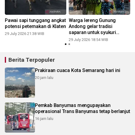
Pawai sapi tunggang angkat
Warga lereng Gunung
potensi peternakan di Klaten
Andong gelar tradisi
saparan untuk syukuri
29 July 2026 21:38 WIB
panen
29 July 2026 18:54 WIB
2
Berita Terpopuler
Prakiraan cuaca Kota Semarang hari ini
20 jam lalu
Pemkab Banyumas mengupayakan
operasional Trans Banyumas tetap berlanjut
16 jam lalu