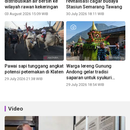
distribusikan air bersih ke
revitalisasi cagar budaya
wilayah rawan kekeringan
Stasiun Semarang Tawang
03 August 2026 15:09 WIB
30 July 2026 18:11 WIB
Pawai sapi tunggang angkat
Warga lereng Gunung
potensi peternakan di Klaten
Andong gelar tradisi
saparan untuk syukuri
29 July 2026 21:38 WIB
panen
29 July 2026 18:54 WIB
Video