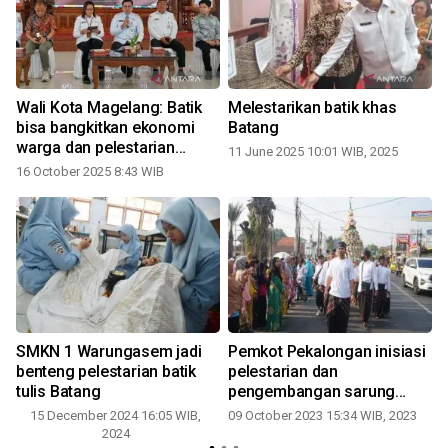
Wali Kota Magelang: Batik
Melestarikan batik khas
bisa bangkitkan ekonomi
Batang
warga dan pelestarian
11 June 2025 10:01 WIB, 2025
budaya
16 October 2025 8:43 WIB
n
SMKN 1 Warungasem jadi
Pemkot Pekalongan inisiasi
n
benteng pelestarian batik
pelestarian dan
tulis Batang
pengembangan sarung
batik
15 December 2024 16:05 WIB,
09 October 2023 15:34 WIB, 2023
2024