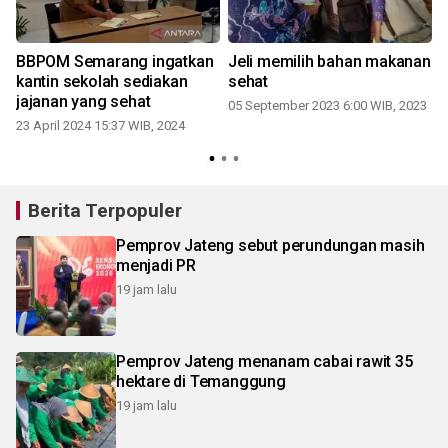
BBPOM Semarang ingatkan
Jeli memilih bahan makanan
kantin sekolah sediakan
sehat
jajanan yang sehat
05 September 2023 6:00 WIB, 2023
23 April 2024 15:37 WIB, 2024
2
Berita Terpopuler
Pemprov Jateng sebut perundungan masih
menjadi PR
19 jam lalu
Pemprov Jateng menanam cabai rawit 35
hektare di Temanggung
19 jam lalu