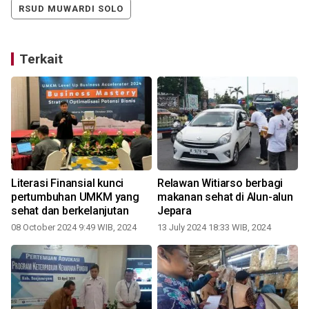
RSUD MUWARDI SOLO
Terkait
Literasi Finansial kunci
Relawan Witiarso berbagi
i
pertumbuhan UMKM yang
makanan sehat di Alun-alun
sehat dan berkelanjutan
Jepara
s
08 October 2024 9:49 WIB, 2024
13 July 2024 18:33 WIB, 2024