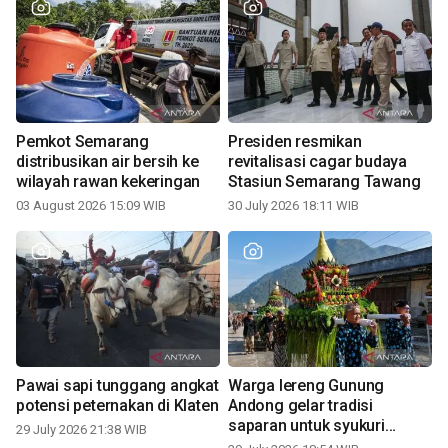
Pemkot Semarang
Presiden resmikan
distribusikan air bersih ke
revitalisasi cagar budaya
wilayah rawan kekeringan
Stasiun Semarang Tawang
03 August 2026 15:09 WIB
30 July 2026 18:11 WIB
Pawai sapi tunggang angkat
Warga lereng Gunung
potensi peternakan di Klaten
Andong gelar tradisi
saparan untuk syukuri
29 July 2026 21:38 WIB
panen