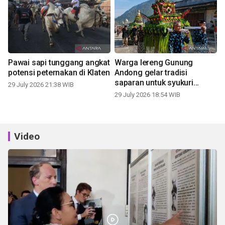
Pawai sapi tunggang angkat
Warga lereng Gunung
potensi peternakan di Klaten
Andong gelar tradisi
saparan untuk syukuri
29 July 2026 21:38 WIB
panen
29 July 2026 18:54 WIB
Video