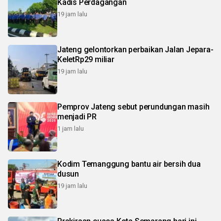
Kadis Perdagangan
19 jam lalu
Jateng gelontorkan perbaikan Jalan Jepara-
KeletRp29 miliar
19 jam lalu
Pemprov Jateng sebut perundungan masih
menjadi PR
1 jam lalu
Kodim Temanggung bantu air bersih dua
dusun
19 jam lalu