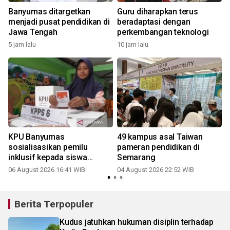
N
Banyumas ditargetkan
Guru diharapkan terus
menjadi pusat pendidikan di
beradaptasi dengan
Jawa Tengah
perkembangan teknologi
5 jam lalu
10 jam lalu
KPU Banyumas
49 kampus asal Taiwan
sosialisasikan pemilu
pameran pendidikan di
inklusif kepada siswa
Semarang
disabilitas
06 August 2026 16:41 WIB
04 August 2026 22:52 WIB
2
Berita Terpopuler
Kudus jatuhkan hukuman disiplin terhadap