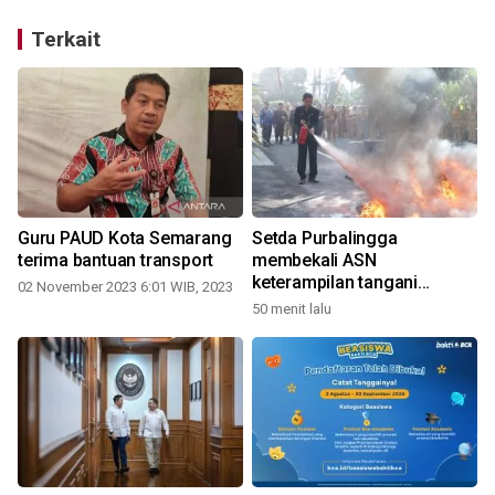
Terkait
Guru PAUD Kota Semarang
Setda Purbalingga
terima bantuan transport
membekali ASN
keterampilan tangani
02 November 2023 6:01 WIB, 2023
kebakaran ringan
50 menit lalu
2