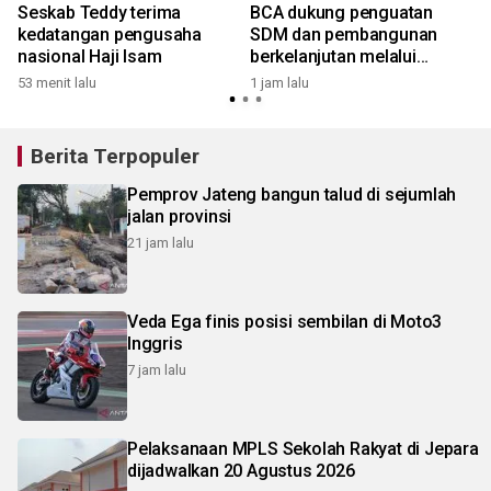
Seskab Teddy terima
BCA dukung penguatan
kedatangan pengusaha
SDM dan pembangunan
nasional Haji Isam
berkelanjutan melalui
beasiswa
53 menit lalu
1 jam lalu
4
Berita Terpopuler
Pemprov Jateng bangun talud di sejumlah
jalan provinsi
21 jam lalu
Veda Ega finis posisi sembilan di Moto3
Inggris
7 jam lalu
Pelaksanaan MPLS Sekolah Rakyat di Jepara
dijadwalkan 20 Agustus 2026