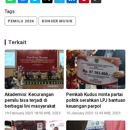
Tags:
PEMILU 2024
KONSER MUSIK
Terkait
Akademisi: Kecurangan
Pemkab Kudus minta partai
P
pemilu bisa terjadi di
politik serahkan LPJ bantuan
berbagai lini masyarakat
keuangan parpol
19 February 2025 18:50 WIB, 2025
10 January 2025 13:45 WIB, 2025