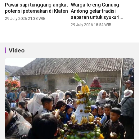
Pawai sapi tunggang angkat
Warga lereng Gunung
potensi peternakan di Klaten
Andong gelar tradisi
saparan untuk syukuri
29 July 2026 21:38 WIB
panen
29 July 2026 18:54 WIB
Video