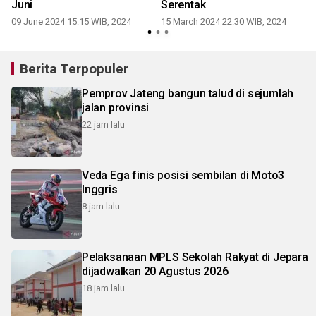
Juni
Serentak
2
09 June 2024 15:15 WIB, 2024
15 March 2024 22:30 WIB, 2024
Berita Terpopuler
Pemprov Jateng bangun talud di sejumlah
jalan provinsi
22 jam lalu
Veda Ega finis posisi sembilan di Moto3
Inggris
8 jam lalu
Pelaksanaan MPLS Sekolah Rakyat di Jepara
dijadwalkan 20 Agustus 2026
18 jam lalu