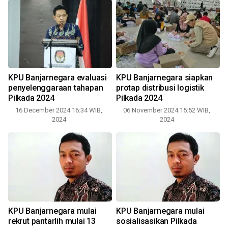
KPU Banjarnegara evaluasi
KPU Banjarnegara siapkan
penyelenggaraan tahapan
protap distribusi logistik
Pilkada 2024
Pilkada 2024
16 December 2024 16:34 WIB,
06 November 2024 15:52 WIB,
0
2024
2024
KPU Banjarnegara mulai
KPU Banjarnegara mulai
rekrut pantarlih mulai 13
sosialisasikan Pilkada